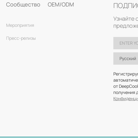
Сообщество
OEM/ODM
ПОДПИ
Узнайте 
предложе
Мероприятия
Пресс-релизы
Русский
Регистриру
автоматиче
от DeepCool
получения 
Конфиденци