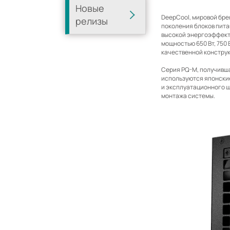
Новые
DeepCool, мировой бре
релизы
поколения блоков пита
высокой энергоэффекти
мощностью 650 Вт, 750
качественной констру
Серия PQ-M, получивша
используются японски
и эксплуатационного ш
монтажа системы.