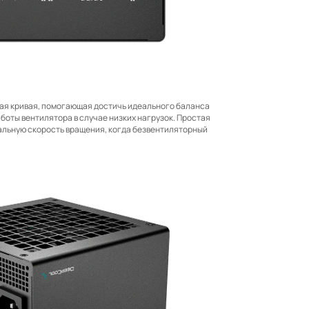
ая кривая, помогающая достичь идеального баланса
оты вентилятора в случае низких нагрузок. Простая
альную скорость вращения, когда безвентиляторный