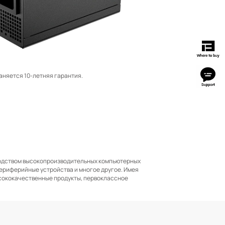
аняется 10-летняя гарантия.
зводством высокопроизводительных компьютерных
 периферийные устройства и многое другое. Имея
ысококачественные продукты, первоклассное