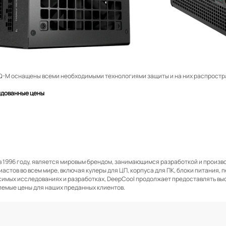
Q-M оснащены всеми необходимыми технологиями защиты и на них распростр
ндованные цены
в 1996 году, является мировым брендом, занимающимся разработкой и прои
астов во всем мире, включая кулеры для ЦП, корпуса для ПК, блоки питания,
симых исследованиях и разработках, DeepCool продолжает предоставлять в
емые цены для наших преданных клиентов.