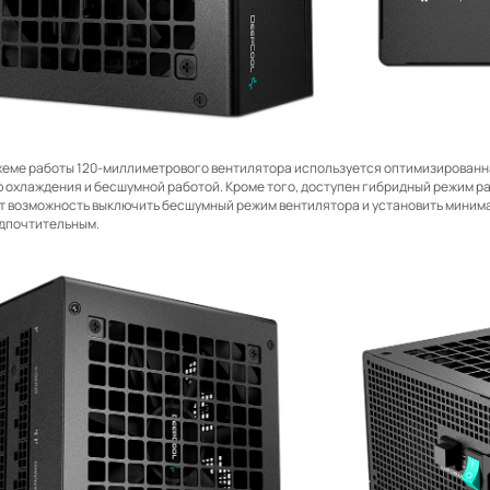
хеме работы 120-миллиметрового вентилятора используется оптимизированн
охлаждения и бесшумной работой. Кроме того, доступен гибридный режим раб
т возможность выключить бесшумный режим вентилятора и установить миним
едпочтительным.