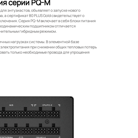
ия серии PQ-M
для энтузиастов, объявляет о запуске нового
, a сертификат 80 PLUS Gold свидетельствует о
ключения. Серия PQ-M включает в себя блоки питания
 гидродинамическим подшипником отличается
лнительным гибридным режимом.
чных нагрузках системы. В элементной базе
 электропитания при снижении общих тепловых потерь
овать только необходимые провода для упрощения