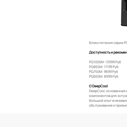
Блоки питания серии P
Доступность и рекоме
PQ1000M: 13999 Руб
PQ850M: 11199 Руб
PQ750M: 9699 Руб
PQ650M: 8999 Руб
О DeepCool
DeepCool, основанная 
компонентов для энтузи
большой опыт в незави
обслуживание и приемл