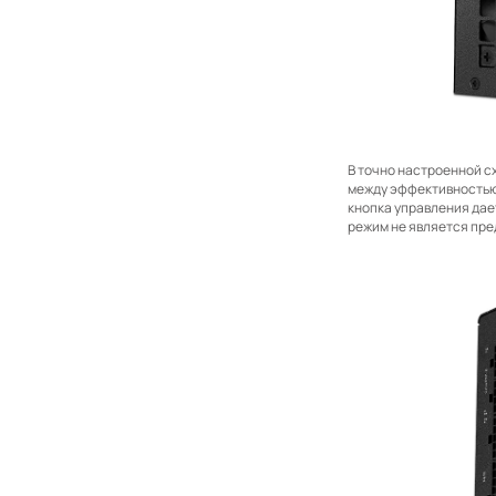
В точно настроенной с
между эффективностью 
кнопка управления дае
режим не является пр