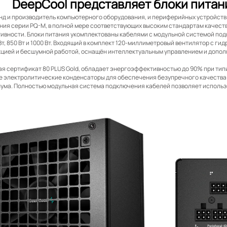
DeepCool представляет блоки питан
нд и производитель компьютерного оборудования, и периферийных устройств 
ния серии PQ-M, в полной мере соответствующих высоким стандартам качества
вности. Блоки питания укомплектованы кабелями с модульной системой под
 Вт, 850 Вт и 1000 Вт. Входящий в комплект 120-миллиметровый вентилятор с
кцией и бесшумной работой, оснащён интеллектуальным управлением и допо
я сертификат 80 PLUS Gold, обладает энергоэффективностью до 90% при типи
е электролитические конденсаторы для обеспечения безупречного качества
ума. Полностью модульная система подключения кабелей позволяет использ