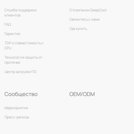
Служба поддержки
О Компании DeepCool
клиентов
Свяжитесь с нами
FAQ
Где купить
Гарантия
TDP и совместимость с
CPU
Технология защиты от
протечек
Центр загрузки ПО
Сообщество
OEM/ODM
Мероприятия
Пресс-релизы