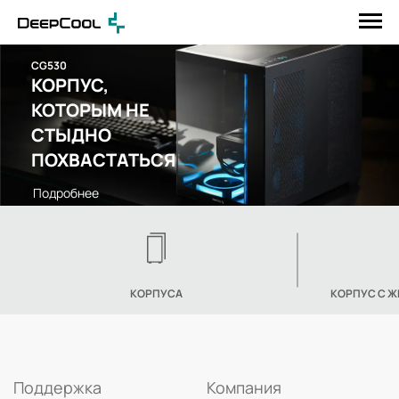
CG530
КОРПУС,
КОТОРЫМ НЕ
СТЫДНО
ПОХВАСТАТЬСЯ
Подробнее
КОРПУСА
КОРПУС С 
Поддержка
Компания