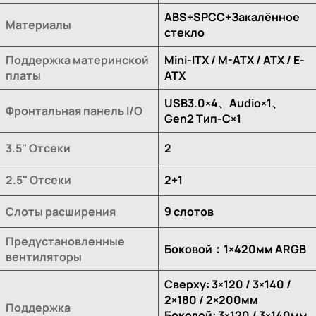
ABS+SPCC+Закалённое
Материалы
стекло
Поддержка материнской
Mini-ITX / M-ATX / ATX / E-
платы
ATX
USB3.0×4、Audio×1、
Фронтальная панель I/O
Gen2 Тип-C×1
3.5" Отсеки
2
2.5" Отсеки
2+1
Слоты расширения
9 слотов
Предустановленные
Боковой：1×420мм ARGB
вентиляторы
Сверху: 3×120 / 3×140 /
2×180 / 2×200мм
Поддержка
Боковой: 3×120 / 3×140мм