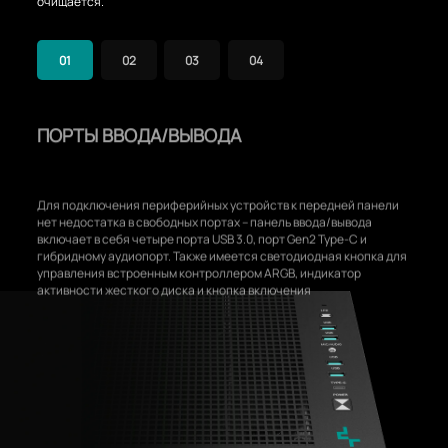
очищается.
01
02
03
04
ПОРТЫ ВВОДА/ВЫВОДА
Для подключения периферийных устройств к передней панели
нет недостатка в свободных портах – панель ввода/вывода
включает в себя четыре порта USB 3.0, порт Gen2 Type-C и
гибридному аудиопорт. Также имеется светодиодная кнопка для
управления встроенным контроллером ARGB, индикатор
активности жесткого диска и кнопка включения