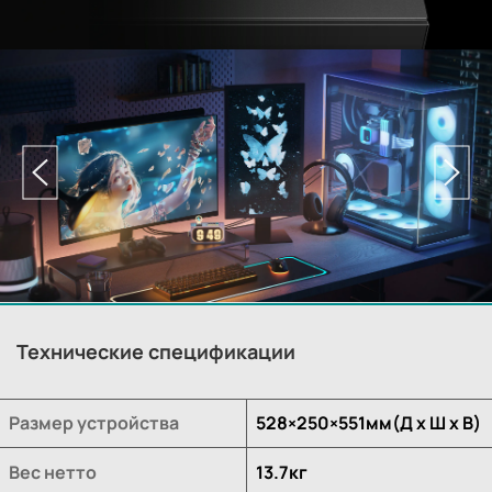
Технические спецификации
Размер устройства
528×250×551мм(Д х Ш х В)
Вес нетто
13.7кг