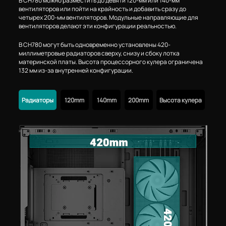
В CH780 можно разместить до девяти 120-мм или 140-мм
вентиляторов или пойти на крайность и добавить сразу до
четырех 200-мм вентиляторов. Модульные направляющие для
вентиляторов делают эти конфигурации реальностью.
В CH780 могут быть одновременно установлены 420-
миллиметровые радиаторов сверху, снизу и сбоку лотка
материнской платы. Высота процессорного кулера ограничена
132 мм из-за внутренней конфигурации.
Радиаторы
120mm
140mm
200mm
Высота кулера