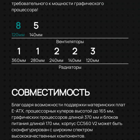
требовательного к мощности графического
процессора!
8
5
120мм
140мм
Вентиляторы
1
1
2
2
3
360мм
280мм
240мм
140мм
120мм
Радиаторы
СОВМЕСТИМОСТЬ
Благодаря возможности поддержки материнских плат
E-ATX, процессорных кулеров высотой до 165 мм,
графических процессоров длиной 370 мм и блоков
питания длиной 170 мм, корпус CC560 V2 может быть
сконфигурирован с широким спектром
высококачественных компонентов.