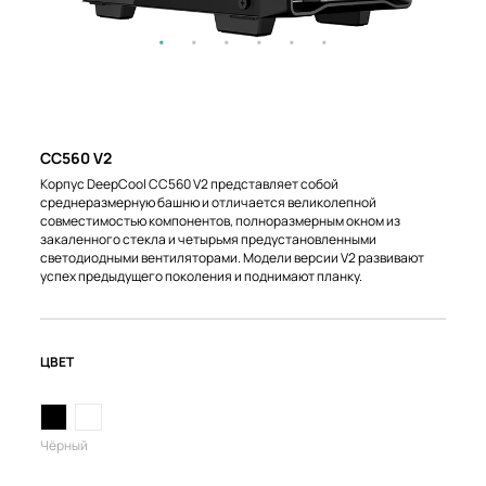
CC560 V2
Корпус DeepCool CC560 V2 представляет собой
среднеразмерную башню и отличается великолепной
совместимостью компонентов, полноразмерным окном из
закаленного стекла и четырьмя предустановленными
светодиодными вентиляторами. Модели версии V2 развивают
успех предыдущего поколения и поднимают планку.
ЦВЕТ
Чёрный