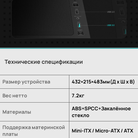
Технические спецификации
Размер устройства
432×215×483мм(Д х Ш х В)
Вес нетто
7.2кг
ABS+SPCC+Закалённое
Материалы
стекло
Поддержка материнской
Mini-ITX / Micro-ATX / ATX
платы