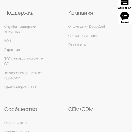
Поддержка
Компания
Служба поддержки
О Компании DeepCool
клиентов
Свяжитесь с нами
FAQ
Где купить
Гарантия
TDP и совместимость с
CPU
Технология защиты от
протечек
Центр загрузки ПО
Сообщество
OEM/ODM
Мероприятия
Пресс-релизы