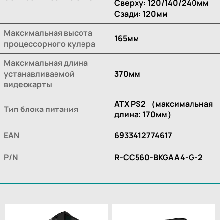
Сверху: 120/140/240мм
Сзади: 120мм
Максимальная высота
165мм
процессорного кулера
Максимальная длина
устанавливаемой
370мм
видеокарты
ATX PS2 （максимальная
Тип блока питания
длина: 170мм）
EAN
6933412774617
P/N
R-CC560-BKGAA4-G-2