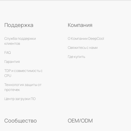
Поддержка
Компания
Служба поддержки
О Компании DeepCool
клиентов
Свяжитесь с нами
FAQ
Где купить
Гарантия
TDP и совместимость с
CPU
Технология защиты от
протечек
Центр загрузки ПО
Сообщество
OEM/ODM