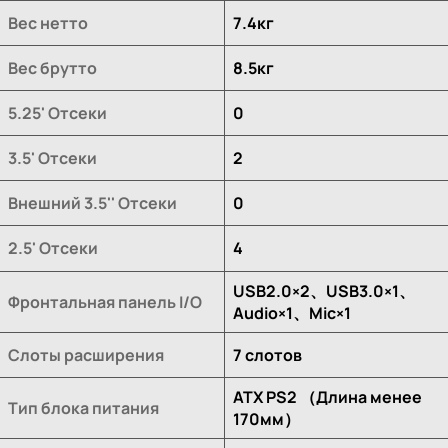
Вес нетто
7.4кг
Вес брутто
8.5кг
5.25' Отсеки
0
3.5' Отсеки
2
Внешний 3.5'' Отсеки
0
2.5' Отсеки
4
USB2.0×2、USB3.0×1、
Фронтальная панель I/O
Audio×1、Mic×1
Слоты расширения
7 слотов
ATX PS2 （Длина менее
Тип блока питания
170мм）