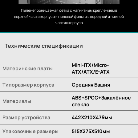
Пыленепроницаемая сетка с магнитным креплением в
верхней части корпуса и пылевой фильтр в передней и нижней
частях корпуса
Технические спецификации
Mini-ITX/Micro-
Материнские платы
ATX/ATX/E-ATX
Типоразмер корпуса
Средняя Башня
ABS+SPCC+Закалённое
Материалы
стекло
Размер устройства
442X210X479мм
Упаковочные размеры
515X275X510мм