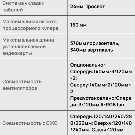
Система укладки
24мм Просвет
кабелей
Максимальная высота
160 мм
процессорного кулера
Максимальная длина
370мм горизонталь,
устанавливаемой
340мм вертикаль
видеокарты
Опционально:
Спереди:140мм×3/120мм
×3;
Совместимость
Сверху:140мм×2/120мм×
вентиляторов
2
Предустановлено:Спере
ди: 3×120мм A-RGB fan
Спереди:120/140/240/28
Совместимость с СЖО
0/360мм;Сверху:120/140
/240мм; Сзади:120мм