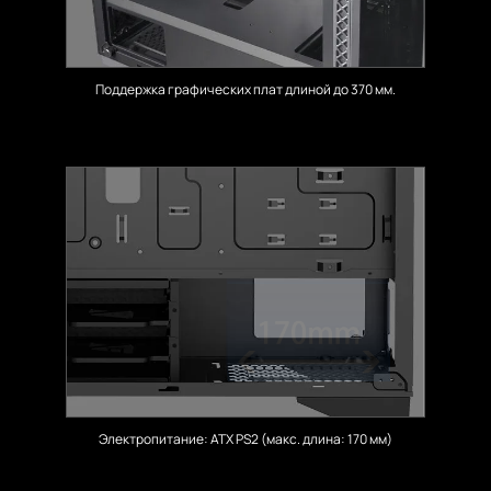
Поддержка графических плат длиной до 370 мм.
Электропитание: ATX PS2 (макс. длина: 170 мм)