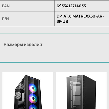
EAN
6933412714033
DP-ATX-MATREXX50-AR-
P/N
3F-US
Размеры изделия