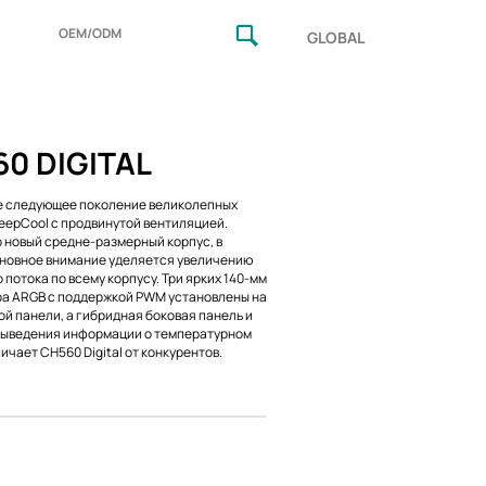
OEM/ODM
GLOBAL
0 DIGITAL
е следующее поколение великолепных
eepCool с продвинутой вентиляцией.
о новый средне-размерный корпус, в
новное внимание уделяется увеличению
 потока по всему корпусу. Три ярких 140-мм
а ARGB с поддержкой PWM установлены на
й панели, а гибридная боковая панель и
выведения информации о температурном
ичает CH560 Digital от конкурентов.