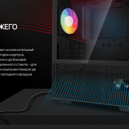
ЖЕГО
ает исключительный
сторон корпуса,
ли и до боковой
аленного стекла – для
х компонентов всегда
 холодного воздуха.