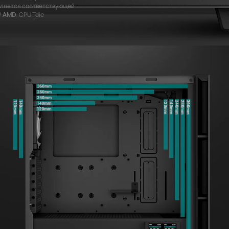
еляется соответствующей
/
AMD
: CPU Tdie