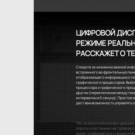
ЦИФРОВОЙ ДИСП
РЕЖИМЕ РЕАЛЬН
РАССКАЖЕТ О Т
Следите за жизненно важной инф
встроенного во фронтальную пан
отображающего информацию о те
графического процессоров. Выби
процессора и графического процес
другим (переключение между темп
интервалом в 5 секунд). Простое
даст вам возможность управлять
*Из-за различий в конфигурациях
опроса и системных настройках
может отображаться с незначите