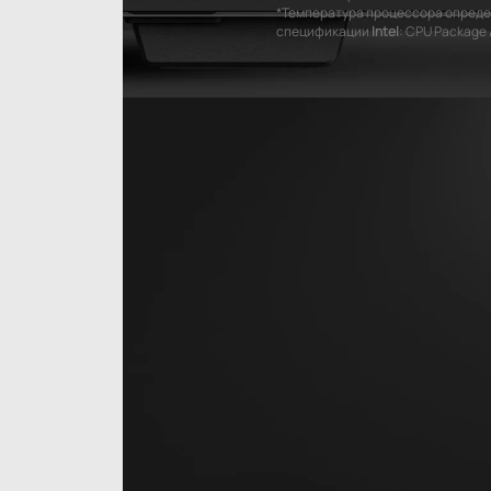
*Температура процессора опред
спецификации
Intel
: CPU Package 
МАКСИМАЛЬНАЯ
ПРОИЗВОДИТЕЛЬНОСТЬ
СИСТЕМЫ ВЕНТИЛЯЦИИ
CH560 DIGITAL предоставляет множество
вариантов конфигурации системы охлаждения,
включая поддержку радиаторов длиной до 360
мм в верхней или передней части, три
комплектных вентилятора ARGB диаметром 140
мм спереди и вентилятор ARGB диаметром 120
мм сзади. Возможности для охлаждения в этом
корпусе поистине безграничны.