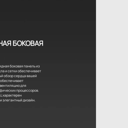
НАЯ БОКОВАЯ
идная боковая панель из
кла и сетки обеспечивает
ый обзор сердца вашей
е обеспечивает
вентиляцию для
фических процессоров.
AL характерен
и элегантный дизайн.