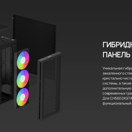
ГИБРИД
ПАНЕЛЬ
Уникальная гибр
закаленного сте
кристально чист
системы, а такж
дополнительную 
современных гра
Для CH560 DIGIT
функциональный 