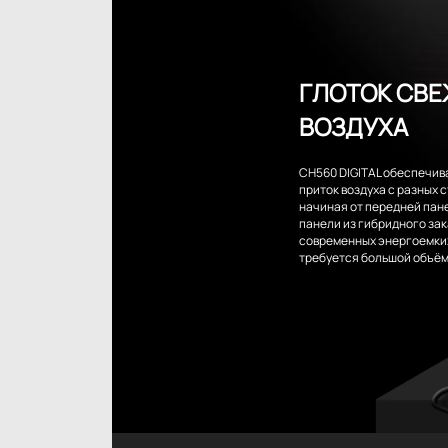
ГЛОТОК СВЕ
ВОЗДУХА
CH560 DIGITAL обеспечив
приток воздуха с разных 
начиная от передней пане
панели из гибридного зак
современных энергоемки
требуется большой объём