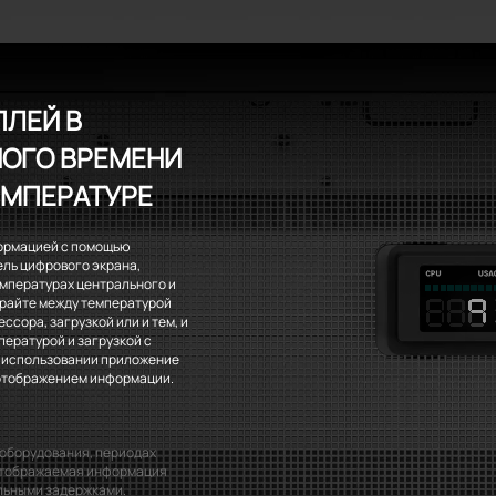
ЛЕЙ В
ОГО ВРЕМЕНИ
ЕМПЕРАТУРЕ
ормацией с помощью
ель цифрового экрана,
мпературах центрального и
райте между температурой
сора, загрузкой или и тем, и
ературой и загрузкой с
 в использовании приложение
 отображением информации.
 оборудования, периодах
 отображаемая информация
льными задержками.