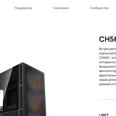
Поддержка
Компания
Сообщество
CH56
Встречайт
корпусов D
CH560 - эт
котором ос
воздушного
вентилятор
фронтально
экран для 
режиме отл
ЦВЕТ