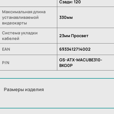
Сзади: 120
Максимальная длина
устанавливаемой
330мм
видеокарты
Система укладки
23мм Просвет
кабелей
EAN
6933412714002
GS-ATX-MACUBE310-
P/N
BKG0P
Размеры изделия