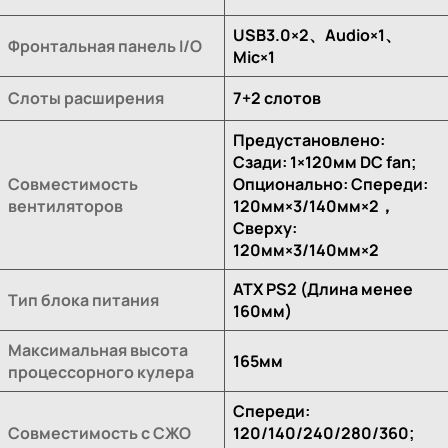
USB3.0×2、Audio×1、
Фронтальная панель I/O
Mic×1
Слоты расширения
7+2 слотов
Предустановлено:
Сзади: 1×120мм DC fan;
Совместимость
Опционально: Спереди:
вентиляторов
120мм×3/140мм×2，
Сверху:
120мм×3/140мм×2
ATX PS2 (Длина менее
Тип блока питания
160мм)
Максимальная высота
165мм
процессорного кулера
Спереди:
Совместимость с СЖО
120/140/240/280/360;