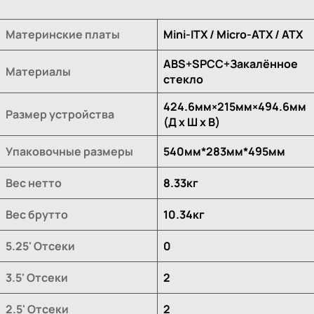
Материнские платы
Mini-ITX / Micro-ATX / ATX
ABS+SPCC+Закалённое
Материалы
стекло
424.6мм×215мм×494.6мм
Размер устройства
(Д х Ш х В)
Упаковочные размеры
540мм*283мм*495мм
Вес нетто
8.33кг
Вес брутто
10.34кг
5.25' Отсеки
0
3.5' Отсеки
2
2.5' Отсеки
2