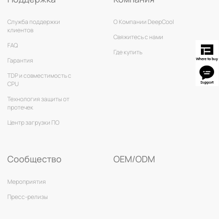
Служба поддержки
О Компании DeepCool
клиентов
Свяжитесь с нами
FAQ
Где купить
Гарантия
TDP и совместимость с
CPU
Технология защиты от
протечек
Центр загрузки ПО
Сообщество
OEM/ODM
Мероприятия
Пресс-релизы