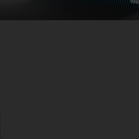
ГИБРИДН
ПАНЕЛЬ
Уникальная гибр
закаленного сте
кристально чист
системы, а такж
дополнительную 
современных гра
Для CH560 харак
элегантный диза