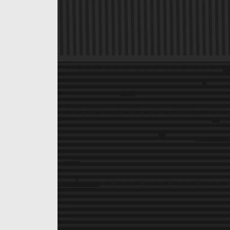
МАКСИМАЛЬНАЯ
ПРОИЗВОДИТЕЛЬНОСТЬ
СИСТЕМЫ ВЕНТИЛЯЦИИ
CH560 предоставляет множество вариантов
конфигурации системы охлаждения, включая
поддержку радиаторов длиной до 360 мм в
верхней или передней части, три комплектных
вентилятора ARGB диаметром 140 мм спереди и
вентилятор ARGB диаметром 120 мм сзади.