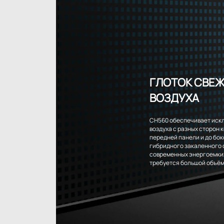
ГЛОТОК СВЕ
ВОЗДУХА
CH560 обеспечивает иск
воздуха с разных сторон 
передней панели и до бок
гибридного закаленного с
современных энергоемки
требуется большой объём