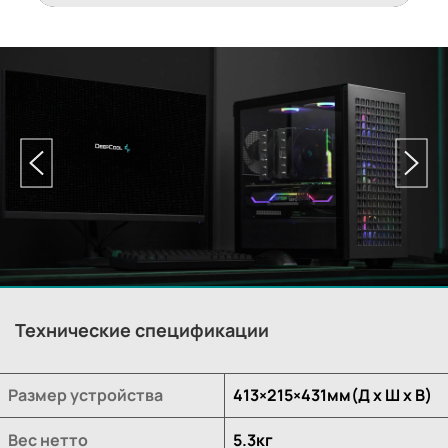
Технические спецификации
Размер устройства
413×215×431мм(Д х Ш х В)
Вес нетто
5.3кг