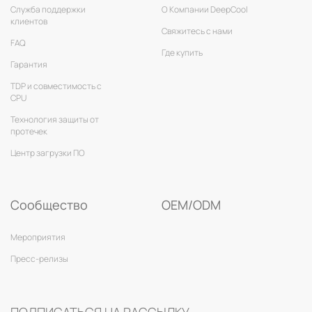
Служба поддержки
О Компании DeepCool
клиентов
Свяжитесь с нами
FAQ
Где купить
Гарантия
TDP и совместимость с
CPU
Технология защиты от
протечек
Центр загрузки ПО
Сообщество
OEM/ODM
Мероприятия
Пресс-релизы
ПОДПИСАТЬСЯ НА РАССЫЛКУ