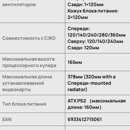
вентиляторов
Сзади: 1×120мм
Кожух блока питания:
2×120мм
Спереди:
120/140/240/280/360мм
Совместимость с СЖО
Сверху: 120/140/240мм
Сзади: 120мм
Максимальная высота
165мм
процессорного кулера
Максимальная длина
378мм (320мм with a
устанавливаемой
Спереди-mounted
видеокарты
radiator)
ATX PS2 （максимальная
Тип блока питания
длина: 160мм）
EAN
6933412715061