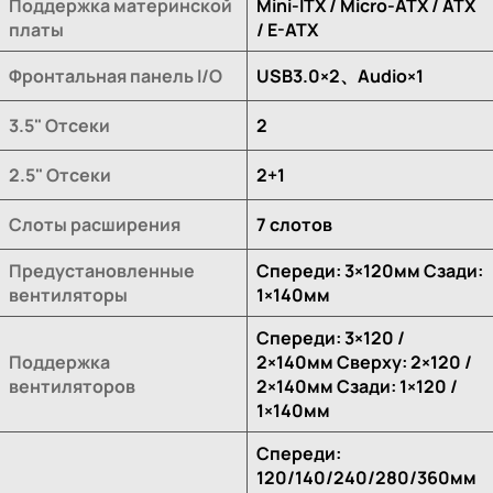
Поддержка материнской
Mini-ITX / Micro-ATX / ATX
платы
/ E-ATX
Фронтальная панель I/O
USB3.0×2、Audio×1
3.5" Отсеки
2
2.5" Отсеки
2+1
Слоты расширения
7 слотов
Предустановленные
Спереди: 3×120мм Сзади:
вентиляторы
1×140мм
Спереди: 3×120 /
Поддержка
2×140мм Сверху: 2×120 /
вентиляторов
2×140мм Сзади: 1×120 /
1×140мм
Спереди:
120/140/240/280/360мм