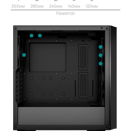
360мм
280мм
240мм
140мм
120мм
Радиатор