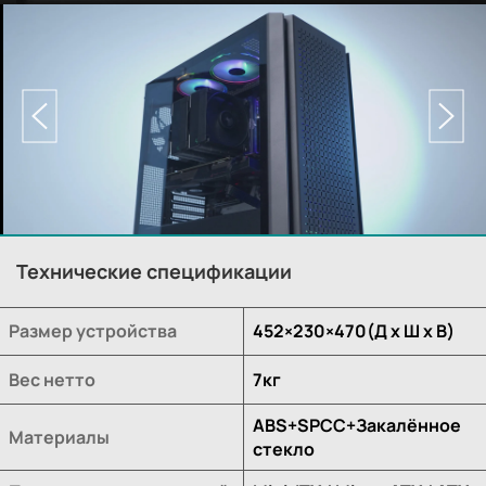
Технические спецификации
Размер устройства
452×230×470(Д х Ш х В)
Вес нетто
7кг
ABS+SPCC+Закалённое
Материалы
стекло