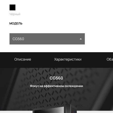
Чёрный
МОДЕЛЬ
CG560
Описание
Характеристики
Обз
CG560
Фокус на эффективном охлаждении