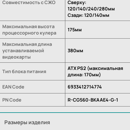
Совместимость с СЖО
Сверху:
120/140/240/280мм
Сзади: 120/140мм
Максимальная высота
175мм
процессорного кулера
Максимальная длина
устанавливаемой
380мм
видеокарты
ATX PS2 (максимальная
Тип блока питания
длина: 170мм)
EAN Code
6933412714774
PN Code
R-CG560-BKAAE4-G-1
Размеры изделия