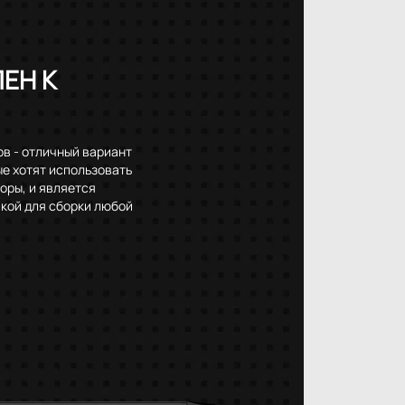
ЕН К
в - отличный вариант
ые хотят использовать
оры, и является
чкой для сборки любой