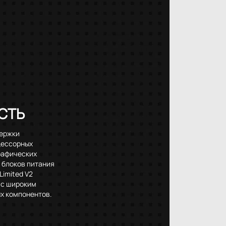
СТЬ
держки
цессорных
графических
 блоков питания
Limited V2
 с широким
х компонентов.