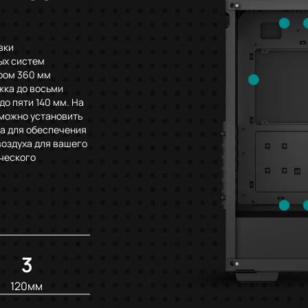
вки
ых систем
ром 360 мм
жка до восьми
до пяти 140 мм. На
 можно установить
а для обеспечения
воздуха для вашего
ческого
3
м
120мм