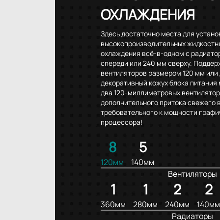
ОХЛАЖДЕНИЯ
Здесь достаточно места для устано
высокопроизводительных жидкостн
охлаждения всё-в-одном с радиато
спереди или 240 мм сверху. Поддер
вентиляторов размером 120 мм или 
декоративный кожух блока питания
два 120-миллиметровых вентилятор
дополнительного притока свежего 
требовательного к мощности графи
процессора!
8
5
120мм
140мм
Вентиляторы
1
1
2
2
360мм
280мм
240мм
140м
Радиаторы