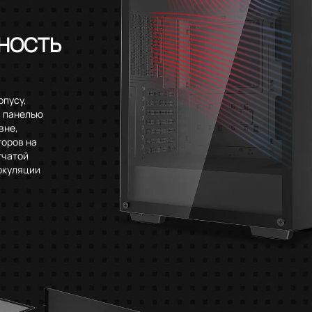
НОСТЬ
рпусу,
й панелью
вне,
торов на
тчатой
ркуляции