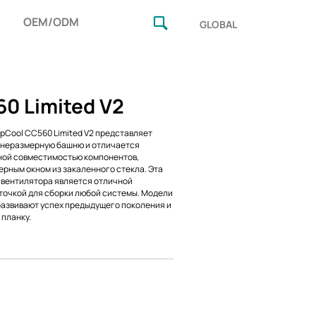
OEM/ODM
GLOBAL
0 Limited V2
pCool CC560 Limited V2 представляет
днеразмерную башню и отличается
ной совместимостью компонентов,
рным окном из закаленного стекла. Эта
 вентилятора является отличной
точкой для сборки любой системы. Модели
развивают успех предыдущего поколения и
планку.