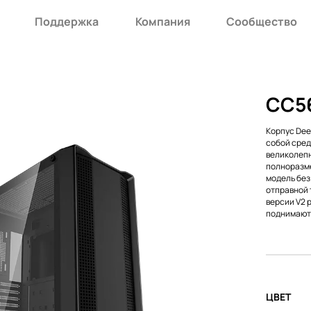
Поддержка
Компания
Сообщество
CC56
Корпус Dee
собой сре
великолеп
полноразме
модель без
отправной 
версии V2 
поднимают 
ЦВЕТ