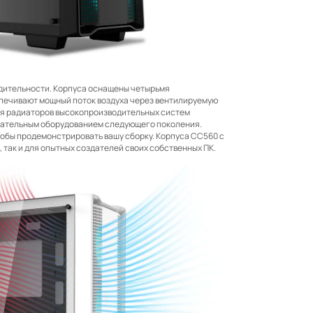
дительности. Корпуса оснащены четырьмя
печивают мощный поток воздуха через вентилируемую
я радиаторов высокопроизводительных систем
бовательным оборудованием следующего поколения.
тобы продемонстрировать вашу сборку. Корпуса CC560 с
так и для опытных создателей своих собственных ПК.