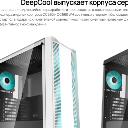
DeepCool выпускает корпуса се
нд, специализирующийся на разработке и производстве высокопроизводител
реднеразмерных корпусов CC560 и CC560 WH доступных в черном и белом цве
старт благодаря исключительной совместимости компонентов и полезным ф
эффективностью охлаждения.