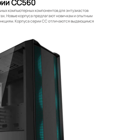
рии CC560
ьных компьютерных компонентов для энтузиастов
тах. Новые корпуса предлагают новичкам и опытным
ункциям. Корпуса серии CC отличаются выдающимся