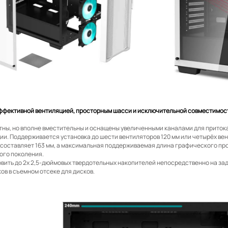
эффективной вентиляцией, просторным шасси и исключительной совместимос
ны, но вполне вместительны и оснащены увеличенными каналами для притока
и. Поддерживается установка до шести вентиляторов 120 мм или четырёх вен
составляет 163 мм, а максимальная поддерживаемая длина графического про
ого поколения.
вить до 2x 2,5-дюймовых твердотельных накопителей непосредственно на задн
ов в съемном отсеке для дисков.