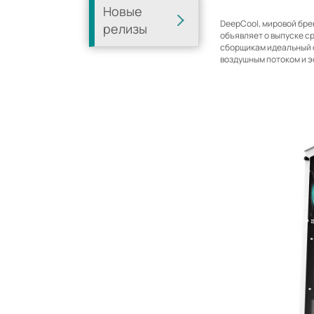
Новые
DeepCool, мировой бре
релизы
объявляет о выпуске с
сборщикам идеальный 
воздушным потоком и 