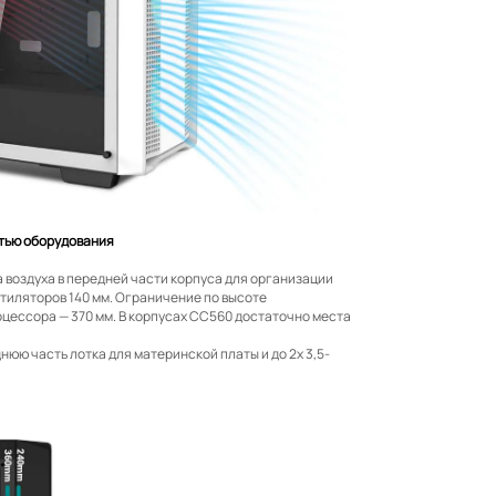
тью оборудования
 воздуха в передней части корпуса для организации
тиляторов 140 мм. Ограничение по высоте
цессора — 370 мм. В корпусах CC560 достаточно места
юю часть лотка для материнской платы и до 2x 3,5-