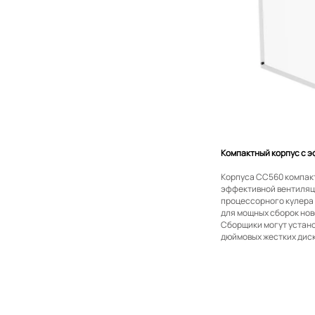
Компактный корпус с 
Корпуса CC560 компакт
эффективной вентиляци
процессорного кулера 
для мощных сборок нов
Сборщики могут устано
дюймовых жестких диск