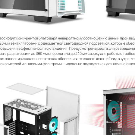
восходят конкурентов благодаря невероятному соотношению цены и произво
0-мм вентиляторами с одноцветной светодиодной подсветкой, которые обес
повышения эффективности охлаждения. Предусмотрены места для размещени
я с радиаторами до 360 мм спереди или до 240 мм сверху для работы с тре
я панель из закаленного стекла обеспечивает захватывающий вид внутри, ч
акопителей и пылевыми фильтрами — идеально подходят как для начинающих, 