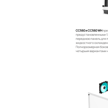
CC560 и CC560 WH
пре
предустановленными 12
переднюю панель для 
жидкостного охлаждени
Полноразмерная бокова
четырьмя вариантами н