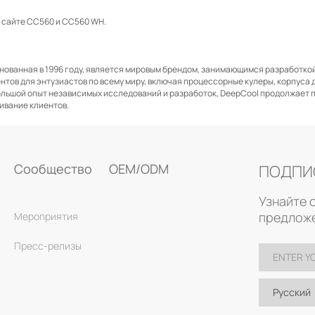
 сайте CC560 и CC560 WH.
нованная в 1996 году, является мировым брендом, занимающимся разработко
тов для энтузиастов по всему миру, включая процессорные кулеры, корпуса д
ольшой опыт независимых исследований и разработок, DeepCool продолжает
ивание клиентов.
Сообщество
OEM/ODM
ПОДПИ
Узнайте 
предложе
Мероприятия
Пресс-релизы
Русский