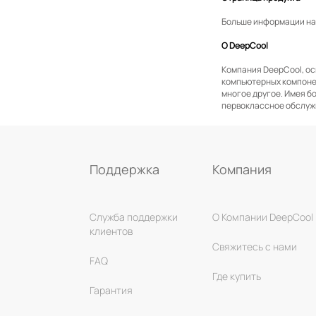
Больше информации на
О DeepCool
Компания DeepCool, ос
компьютерных компонен
многое другое. Имея б
первоклассное обслуж
Поддержка
Компания
Служба поддержки
О Компании DeepCool
клиентов
Свяжитесь с нами
FAQ
Где купить
Гарантия