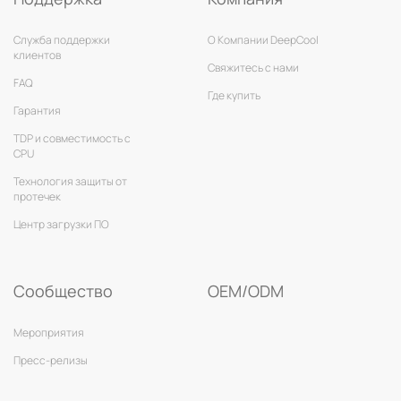
Служба поддержки
О Компании DeepCool
клиентов
Свяжитесь с нами
FAQ
Где купить
Гарантия
TDP и совместимость с
CPU
Технология защиты от
протечек
Центр загрузки ПО
Сообщество
OEM/ODM
Мероприятия
Пресс-релизы