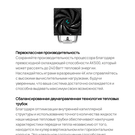
Первоклассная производительность
Сохраняйте производительность процессора благодаря
превосходной охлаждающей способности AK500, который
может рассеять до 240 Ватт тепловой энергии.
Наслаждайтесь играми в разрешении 4K или справляйтесь
с высокими вычислительными нагрузками, будучи
уверенным, что ваша система достаточно охлаждается и
способна выдавать максимум своих возможностей.
Сбалансированная двунаправленная технология тепловых
трубок
Благодаря оптимизации внутренней капиллярной
структуры и использованию точного количества жидкости
наши медные тепловые трубки обеспечивают наилучшие
характеристики передачи тепла независимо от того,
находится ли кулер в вертикальном или горизонтальном
корпусе. Это идеальное соотношение способствует