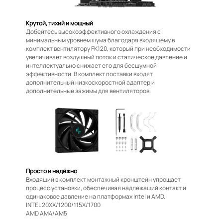
Крутой, тихий и мощный
Добейтесь высокоэффективного охлаждения с
минимальным уровнем шума благодаря входящему в
комплект вентилятору FK120, который при необходимости
увеличивает воздушный поток и статическое давление и
интеллектуально снижает его для бесшумной
эффективности. В комплект поставки входят
дополнительный низкоскоростной адаптер и
дополнительные зажимы для вентиляторов.
Просто и надёжно
Входящий в комплект монтажный кронштейн упрощает
процесс установки, обеспечивая надлежащий контакт и
одинаковое давление на платформах Intel и AMD.
INTEL 20XX/1200/115X/1700
AMD AM4/AM5