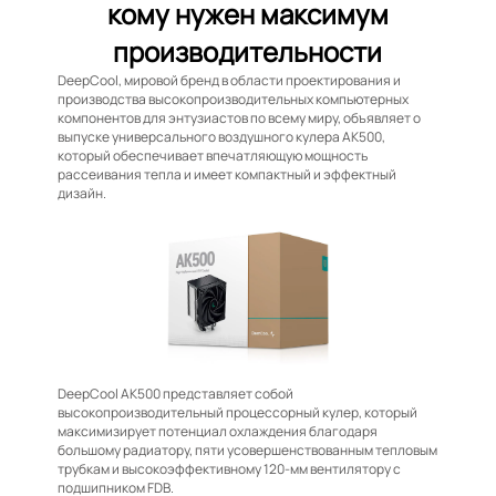
кому нужен максимум
производительности
DeepCool, мировой бренд в области проектирования и
производства высокопроизводительных компьютерных
компонентов для энтузиастов по всему миру, объявляет о
выпуске универсального воздушного кулера AK500,
который обеспечивает впечатляющую мощность
рассеивания тепла и имеет компактный и эффектный
дизайн.
DeepCool AK500 представляет собой
высокопроизводительный процессорный кулер, который
максимизирует потенциал охлаждения благодаря
большому радиатору, пяти усовершенствованным тепловым
трубкам и высокоэффективному 120-мм вентилятору с
подшипником FDB.