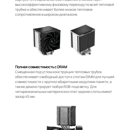
высокоэффективному фазовому переходу по всей тепловой
трубке и обеспечивает более низкое тепловое
сопротивление в широком диапазоне.
Полная совместимость с DRAM
Смещенная под углом конструкция тепловых трубок
обеспечивает свободный доступ к слотам DIMM для лучшей
совместимости с крупногабаритными модулями памяти, а
также демонстрирует любую RGB-подсветку. Для
четырехканальных материнских плат задние слоты имеют
зазор 45 мм.