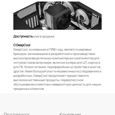
Доступность:
уже в продаже
О DeepCool
DeepCool, основанная в 1996 году, является мировым
брендом, занимающимся разработкой и производством
высокопроизводительных компьютерных компонентов для
энтузиастов во всем мире, включая кулеры для ЦП, корпуса
для ПК, блоки питания, периферийные устройства и многое
другое. Имея большой опыт в независимых исследованиях и
разработках, DeepCool продолжает предоставлять
высококачественные продукты, первоклассное
обслуживание клиентов и невероятную ценность для наших
преданных клиентов.
Поддержка
Компания