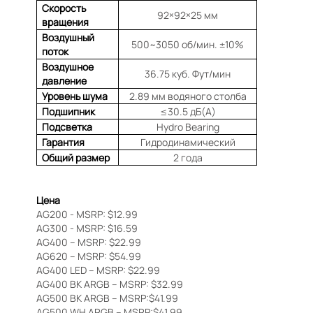
Скорость
92×92×25 мм
вращения
Воздушный
500~3050 об/мин. ±10%
поток
Воздушное
36.75 куб. Фут/мин
давление
Уровень шума
2.89 мм водяного столба
Подшипник
≤30.5 дБ(A)
Подсветка
Hydro Bearing
Гарантия
Гидродинамический
Общий размер
2 года
Цена
AG200 - MSRP: $12.99
AG300 - MSRP: $16.59
AG400 – MSRP: $22.99
AG620 – MSRP: $54.99
AG400 LED – MSRP: $22.99
AG400 BK ARGB – MSRP: $32.99
AG500 BK ARGB – MSRP:$41.99
AG500 WH ARGB – MSRP:$41.99