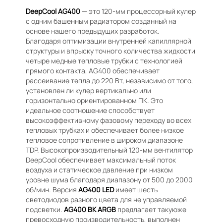
DeepCool AG400
— это 120-мм процессорный кулер
с одним башенным радиатором созданный на
основе нашего предыдущих разработок.
Благодаря оптимизации внутренней капиллярной
структуры и впрыску точного количества жидкости
четыре медные тепловые трубки с технологией
прямого контакта, AG400 обеспечивает
рассеивание тепла до 220 Вт, независимо от того,
установлен ли кулер вертикально или
горизонтально ориентированном ПК. Это
идеальное соотношение способствует
высокоэффективному фазовому переходу во всех
тепловых трубках и обеспечивает более низкое
тепловое сопротивление в широком диапазоне
TDP. Высокопроизводительный 120-мм вентилятор
DeepCool обеспечивает максимальный поток
воздуха и статическое давление при низком
уровне шума благодаря диапазону от 500 до 2000
об/мин. Версия
AG400 LED
имеет шесть
светодиодов разного цвета для не управляемой
подсветки.
AG400 BK ARGB
предлагает такуюже
превосходную производительность, выполнен