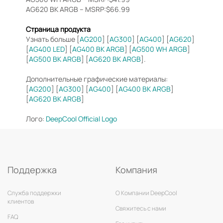
AG620 BK ARGB – MSRP:$66.99
Страница продукта
Узнать больше [
AG200
] [
AG300
] [
AG400
] [
AG620
]
[
AG400 LED
] [
AG400 BK ARGB
] [
AG500 WH ARGB
]
[
AG500 BK ARGB
] [
AG620 BK ARGB
].
Дополнительные графические материалы:
[
AG200
] [
AG300
] [
AG400
] [
AG400 BK ARGB
]
[
AG620 BK ARGB
]
Лого:
DeepCool Official Logo
Поддержка
Компания
Служба поддержки
О Компании DeepCool
клиентов
Свяжитесь с нами
FAQ