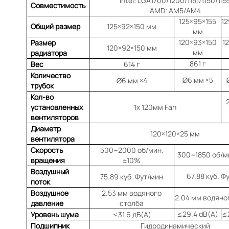
Intel: LGA1700/1200/1151/1150/115
Совместимость
AMD: AM5/AM4
125×95×155
12
Общий размер
125×92×150 мм
мм
120×93×150
1
Размер
120×92×150 мм
мм
радиатора
861 г
Вес
614 г
Количество
Ø6 мм ×5
Ø6 мм ×4
трубок
Кол-во
установленных
1x 120мм Fan
вентиляторов
Диаметр
120×120×25 мм
вентилятора
Скорость
500~2000 об/мин.
300~1850 об/м
вращения
±10%
Воздушный
67.88 куб. Ф
75.89 куб. Фут/мин
поток
Воздушное
2.53 мм водяного
2.04 мм водяно
давление
столба
≤29.4 dB(A)
≤2
Уровень шума
≤31.6 дБ(A)
Подшипник
Гидродинамический