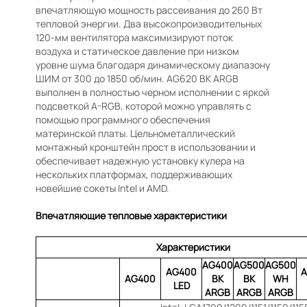
впечатляющую мощность рассеивания до 260 Вт
тепловой энергии. Два высокопроизводительных
120-мм вентилятора максимизируют поток
воздуха и статическое давление при низком
уровне шума благодаря динамическому диапазону
ШИМ от 300 до 1850 об/мин. AG620 BK ARGB
выполнен в полностью черном исполнении с яркой
подсветкой A-RGB, которой можно управлять с
помощью программного обеспечения
материнской платы. Цельнометаллический
монтажный кронштейн прост в использовании и
обеспечивает надежную установку кулера на
нескольких платформах, поддерживающих
новейшие сокеты Intel и AMD.
Впечатляющие тепловые характеристики
Характеристики
AG400
AG500
AG500
AG400
A
AG400
BK
BK
WH
LED
ARGB
ARGB
ARGB