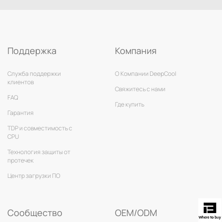
Поддержка
Компания
Служба поддержки
О Компании DeepCool
клиентов
Свяжитесь с нами
FAQ
Где купить
Гарантия
TDP и совместимость с
CPU
Технология защиты от
протечек
Центр загрузки ПО
Сообщество
OEM/ODM