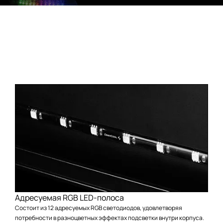
RGB светодиодная полоса со светодиодами
большойяркости, адресно управляемая посредством
материнской платы
Новейшая настраиваемая система RGB-подсветки обеспечивает
существенно более богатый визуальный опыт. RGB-подсветка ярко
освещает весь корпус изнутри, удовлетворяя эстетические запросы
владельца.
Адресуемая RGB LED-полоса
Состоит из 12 адресуемых RGB светодиодов, удовлетворяя
потребности в разноцветных эффектах подсветки внутри корпуса.