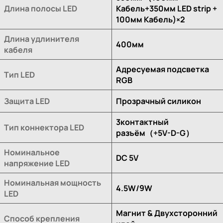
Длина полосы LED
Кабель+350мм LED strip +
100мм Кабель)×2
Длина удлинителя
400мм
кабеля
Адресуемая подсветка
Тип LED
RGB
Защита LED
Прозрачный силикон
3контактный
Тип коннектора LED
разъём（+5V-D-G）
Номинальное
DC 5V
напряжение LED
Номинальная мощность
4.5W/9W
LED
Магнит & Двухсторонний
Способ крепления