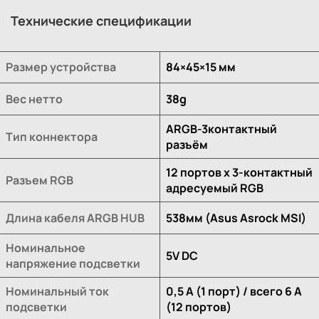
Технические спецификации
Размер устройства
84×45×15 мм
Вес нетто
38g
ARGB-3контактный
Тип коннектора
разъём
12 портов x 3-контактный
Разъем RGB
адресуемый RGB
Длина кабеля ARGB HUB
538мм (Asus Asrock MSI)
Номинальное
5V DC
напряжение подсветки
Номинальный ток
0,5 А (1 порт) / всего 6 А
подсветки
(12 портов)