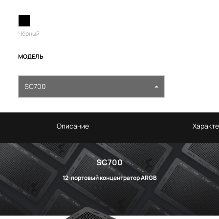
Чёрный
МОДЕЛЬ
SC700
Описание
Характе
SC700
12-портовый концентратор ARGB