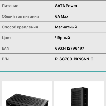
Питание
SATA Power
Общий ток питания
6A Max
Способ крепления
Магнитный
Цвет
Чёрный
EAN
6933412796497
P/N
R-SC700-BKNSNN-G