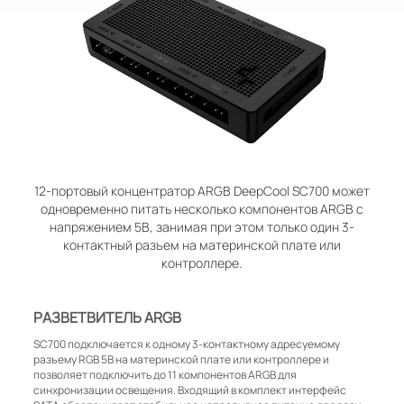
12-портовый концентратор ARGB DeepCool SC700 может
одновременно питать несколько компонентов ARGB с
напряжением 5В, занимая при этом только один 3-
контактный разъем на материнской плате или
контроллере.
РАЗВЕТВИТЕЛЬ ARGB
SC700 подключается к одному 3-контактному адресуемому
разъему RGB 5В на материнской плате или контроллере и
позволяет подключить до 11 компонентов ARGB для
синхронизации освещения. Входящий в комплект интерфейс