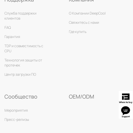
Служба поддержки
О Компании DeepCool
клиентов
Свяжитесь с нами
FAQ
Где купить
Гарантия
TDP и совместимость с
CPU
Технология защиты от
протечек
Центр загрузки ПО
Сообщество
OEM/ODM
Мероприятия
Пресс-релизы