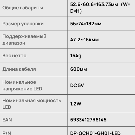
52.6×60.6×163.73мм（W×
Общие габариты
D×H）
Размер упаковки
56×74×182мм
Поддерживаемый
47.2~154мм
диапазон
Вес нетто
164g
Длина кабеля
600мм
Номинальное
DC 5V
напряжение LED
Номинальная мощность
1.2W
LED
EAN
6933412796145
P/N
DP-GCH01-GH01-LED