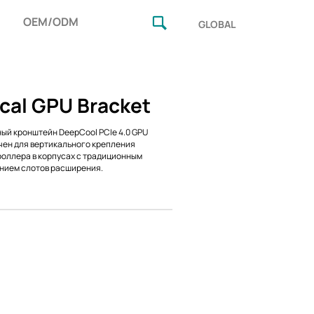
OEM/ODM
GLOBAL
ical GPU Bracket
ый кронштейн DeepCool PCIe 4.0 GPU
ен для вертикального крепления
оллера в корпусах с традиционным
нием слотов расширения.