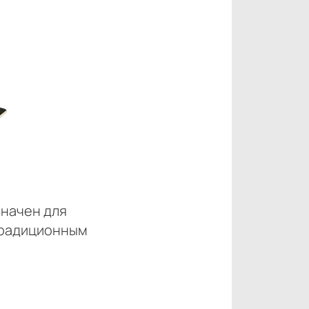
значен для
традиционным