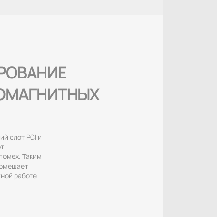
РОВАНИЕ
ОМАГНИТНЫХ
й слот PCI и
от
помех. Таким
помешает
жной работе