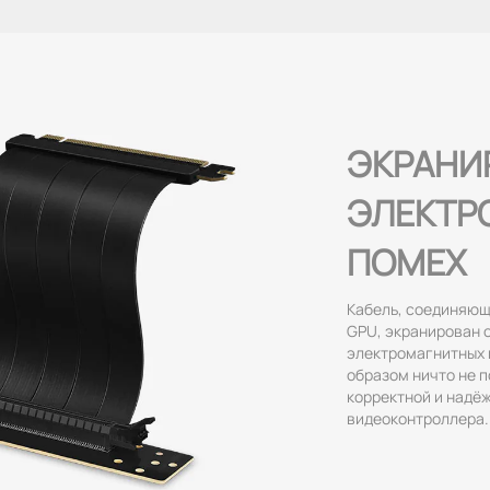
ЭКРАНИ
ЭЛЕКТР
ПОМЕХ
Кабель, соединяющи
GPU, экранирован 
электромагнитных 
образом ничто не 
корректной и надё
видеоконтроллера.