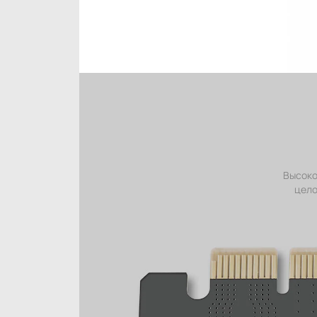
Высоко
цело