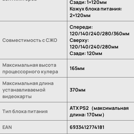
Сзади: 1×120мм
Кожух блока питания:
2×120мм
Спереди:
120/140/240/280/360мм
Совместимость с СЖО
Сверху:
120/140/240/280мм
Сзади: 120мм
Максимальная высота
165мм
процессорного кулера
Максимальная длина
устанавливаемой
370мм
видеокарты
ATX PS2（максимальная
Тип блока питания
длина: 170мм）
EAN
6933412774181