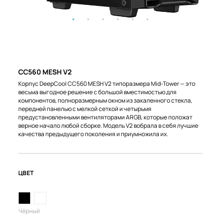
CC560 MESH V2
Корпус DeepCool CC560 MESH V2 типоразмера Mid-Tower — это
весьма выгодное решение с большой вместимостью для
компонентов, полноразмерным окном из закаленного стекла,
передней панелью с мелкой сеткой и четырьмя
предустановленными вентиляторами ARGB, которые положат
верное начало любой сборке. Модель V2 вобрала в себя лучшие
качества предыдущего поколения и приумножила их.
ЦВЕТ
Чёрный