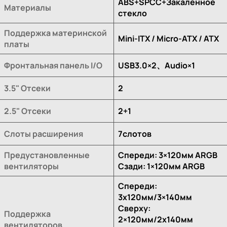
ABS+SPCC+Закалённое
Материалы
стекло
Поддержка материнской
Mini-ITX / Micro-ATX / ATX
платы
Фронтальная панель I/O
USB3.0×2、Audio×1
3.5" Отсеки
2
2.5" Отсеки
2+1
Слоты расширения
7слотов
Предустановленные
Спереди: 3×120мм ARGB
вентиляторы
Сзади: 1×120мм ARGB
Спереди:
3x120мм/3×140мм
Сверху:
Поддержка
2×120мм/2x140мм
вентиляторов