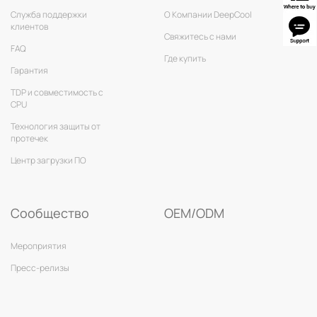
Служба поддержки
О Компании DeepCool
клиентов
Свяжитесь с нами
FAQ
Где купить
Гарантия
TDP и совместимость с
CPU
Технология защиты от
протечек
Центр загрузки ПО
Сообщество
OEM/ODM
Мероприятия
Пресс-релизы