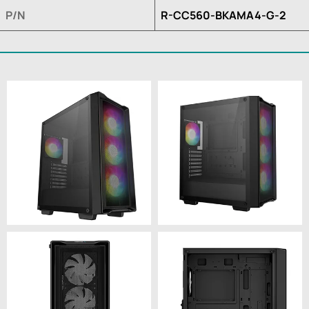
P/N
R-CC560-BKAMA4-G-2