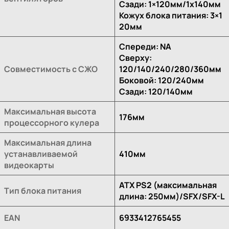
Сзади: 1×120мм/1x140мм
Кожух блока питания: 3×1
20мм
Спереди: NA
Сверху:
Совместимость с СЖО
120/140/240/280/360мм
Боковой: 120/240мм
Сзади: 120/140мм
Максимальная высота
176мм
процессорного кулера
Максимальная длина
устанавливаемой
410мм
видеокарты
ATX PS2 (максимальная
Тип блока питания
длина: 250мм)/SFX/SFX-L
EAN
6933412765455