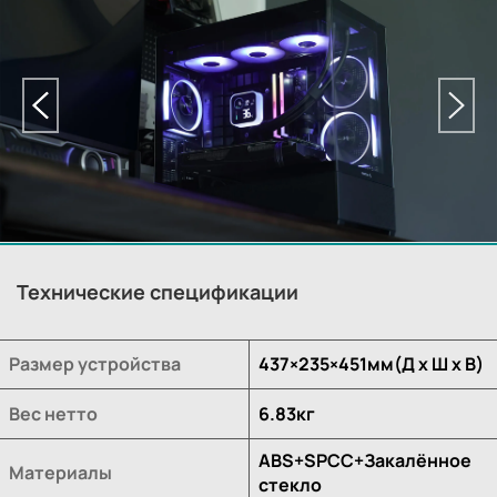
Технические спецификации
Размер устройства
437×235×451мм(Д х Ш х В)
Вес нетто
6.83кг
ABS+SPCC+Закалённое
Материалы
стекло