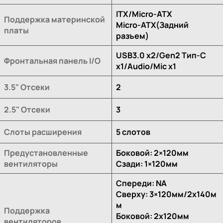
ITX/Micro-ATX
Поддержка материнской
Micro-ATX(Задний
платы
разъем)
USB3.0 x2/Gen2 Тип-C
Фронтальная панель I/O
x1/Audio/Mic x1
3.5" Отсеки
2
2.5" Отсеки
3
Слоты расширения
5 слотов
Предустановленные
Боковой: 2×120мм
вентиляторы
Сзади: 1×120мм
Спереди: NA
Сверху: 3×120мм/2x140м
м
Поддержка
Боковой: 2x120мм
вентиляторов