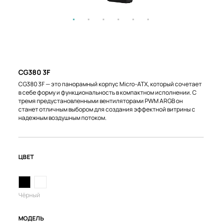
CG380 3F
CG380 3F — это панорамный корпус Micro-ATX, который сочетает
в себе форму и функциональность в компактном исполнении. С
тремя предустановленными вентиляторами PWM ARGB он
станет отличным выбором для создания эффектной витрины с
надежным воздушным потоком.
ЦВЕТ
Чёрный
МОДЕЛЬ