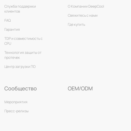
Служба поддержки
О Компании DeepCool
клиентов
Свяжитесь с нами
FAQ
Где купить
Гарантия
TDP и совместимость с
CPU
Технология защиты от
протечек
Центр загрузки ПО
Сообщество
OEM/ODM
Мероприятия
Пресс-релизы