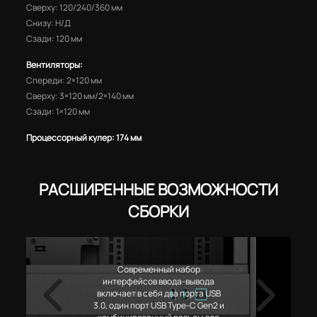
Сверху: 120/240/360 мм
Снизу: Н/Д
Сзади: 120 мм
Вентиляторы:
Спереди: 2×120 мм
Сверху: 3×120 мм/2×140 мм
Сзади: 1×120 мм
Процессорный кулер: 174 мм
РАСШИРЕННЫЕ ВОЗМОЖНОСТИ
СБОРКИ
Современный набор
интерфейсов ввода-вывода
включает в себя два порта USB
3.0, один порт USB Type-C Gen2 и