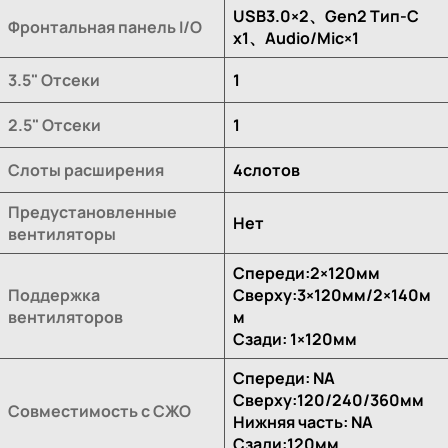
USB3.0×2、Gen2 Тип-C
Фронтальная панель I/O
x1、Audio/Mic×1
3.5" Отсеки
1
2.5" Отсеки
1
Слоты расширения
4слотов
Предустановленные
Нет
вентиляторы
Спереди:2×120мм
Поддержка
Сверху:3×120мм/2×140м
вентиляторов
м
Сзади: 1×120мм
Спереди: NA
Сверху:120/240/360мм
Совместимость с СЖО
Нижняя часть: NA
Сзади:120мм