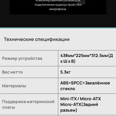
комбинированный разъем для
подключения аудиоустройств и
микрофона.
Технические спецификации
438мм*225мм*312.5мм(Д
Размер устройства
х Ш х В)
Вес нетто
5.3кг
ABS+SPCC+Закалённое
Материалы
стекло
Mini-ITX / Micro-ATX
Поддержка материнской
Micro-ATX(Задний
платы
разъем)