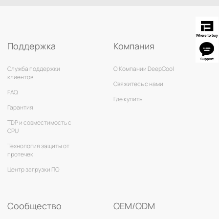
Поддержка
Компания
Служба поддержки
О Компании DeepCool
клиентов
Свяжитесь с нами
FAQ
Где купить
Гарантия
TDP и совместимость с
CPU
Технология защиты от
протечек
Центр загрузки ПО
Сообщество
OEM/ODM