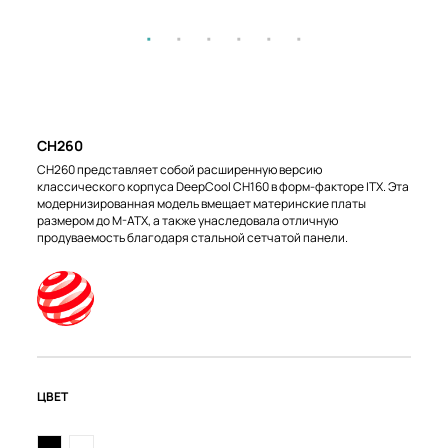
CH260
CH260 представляет собой расширенную версию
классического корпуса DeepCool CH160 в форм-факторе ITX. Эта
модернизированная модель вмещает материнские платы
размером до M-ATX, а также унаследовала отличную
продуваемость благодаря стальной сетчатой панели.
ЦВЕТ