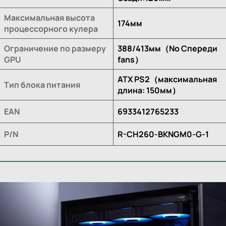
Максимальная высота
174мм
процессорного кулера
Ограничение по размеру
388/413мм（No Спереди
GPU
fans）
ATX PS2（максимальная
Тип блока питания
длина: 150мм）
EAN
6933412765233
P/N
R-CH260-BKNGM0-G-1