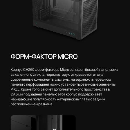
ФОРМ-ФАКТОР MICRO
Корпус CH260 форм-фактора Micro оснащен боковой панелью из
закаленного стекла, через которую открывается вид на
современные компоненты системы, на верхнюю и переднюю
панели с перфорацией можно установить резиновые элементы
PIXEL. Кроме того, за счет дополнительного пространства в
29,6 мм под задней панелью этот корпус поддерживает
набирающие популярность материнские платы с задним
расположением разъема.