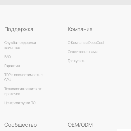
Поддержка
Компания
Служба поддержки
О Компании DeepCool
клиентов
Свяжитесь с нами
FAQ
Где купить
Гарантия
TDP и совместимость с
CPU
Технология защиты от
протечек
Центр загрузки ПО
Сообщество
OEM/ODM