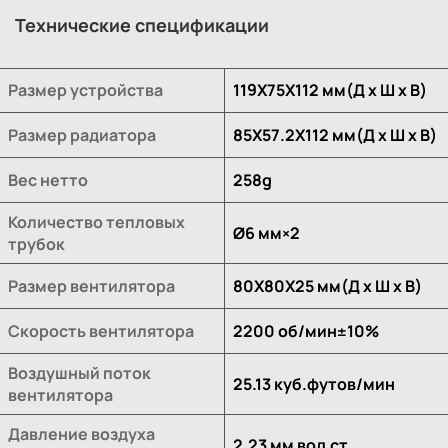
Технические спецификации
Размер устройства
119X75X112 мм(Д х Ш х В)
Размер радиатора
85X57.2X112 мм(Д х Ш х В)
Вес нетто
258g
Количество тепловых
Ø6 мм×2
трубок
Размер вентилятора
80X80X25 мм(Д х Ш х В)
Скорость вентилятора
2200 об/мин±10%
Воздушный поток
25.13 куб.футов/мин
вентилятора
Давление воздуха
2.23 мм вод.ст.