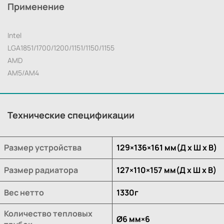
Применение
Intel
LGA1851/1700/1200/1151/1150/1155
AMD
AM5/AM4
Технические спецификации
Размер устройства
129×136×161 мм(Д х Ш х В)
Размер радиатора
127×110×157 мм(Д х Ш х В)
Вес нетто
1330г
Количество тепловых
Ø6 мм×6