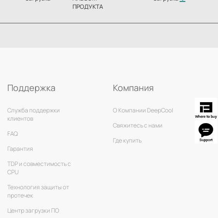
ПРОДУКТА
Поддержка
Компания
Служба поддержки
О Компании DeepCool
клиентов
Свяжитесь с нами
FAQ
Где купить
Гарантия
TDP и совместимость с
CPU
Технология защиты от
протечек
Центр загрузки ПО