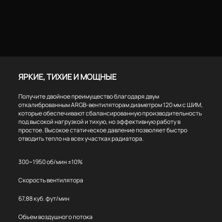
ЯРКИЕ, ТИХИЕ И МОЩНЫЕ
Получите двойное преимущество благодаря двум
откалиброванным ARGB-вентиляторам диаметром 120 мм с ШИМ,
которые обеспечивают сбалансированную производительность
под высокой нагрузкой и тихую, но эффективную работу в
простое. Высокое статическое давление позволяет быстро
отводить тепло на всех участках радиатора.
300~1950 об/мин ±10%
Скорость вентилятора
67,88 куб. фут/мин
Объем воздушного потока