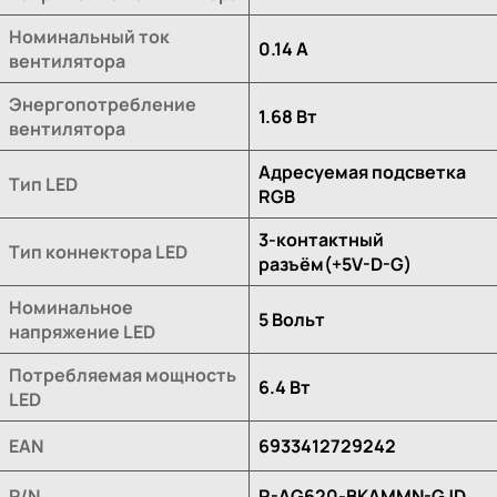
Номинальный ток
0.14 A
вентилятора
Энергопотребление
1.68 Вт
вентилятора
Адресуемая подсветка
Тип LED
RGB
3-контактный
Тип коннектора LED
разъём(+5V-D-G)
Номинальное
5 Вольт
напряжение LED
Потребляемая мощность
6.4 Вт
LED
EAN
6933412729242
P/N
R-AG620-BKAMMN-GJD