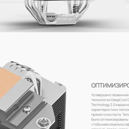
ОПТИМИЗИР
Усовершенствованная
технология DeepCool 
Technology 2.0 кардин
характеристики тепл
прямого контакта. Теп
были оптимизированы 
чтобы максимально э
отводить тепло напря