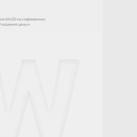
ния AK400 на современных
отношения цены и