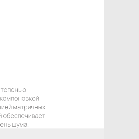
 степенью
 компоновкой
цией матричных
й обеспечивает
ень шума.