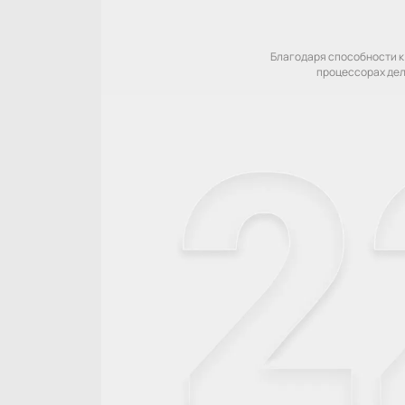
Благодаря способности к
процессорах дел