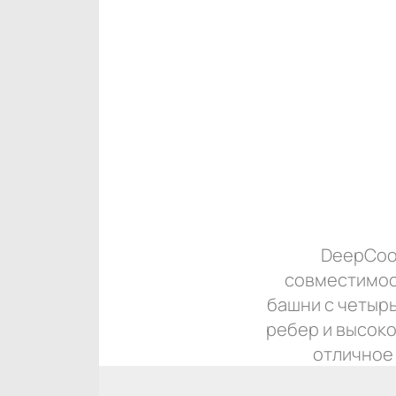
DeepCool
совместимос
башни с четыр
ребер и высок
отличное