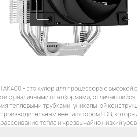
 AK400 - это кулер для процессора с высокой
ти с различными платформами, отличающийся
ьмя тепловыми трубками, уникальной конструк
опроизводительным вентилятором FDB, которы
 рассеивание тепла и чрезвычайно низкий уров