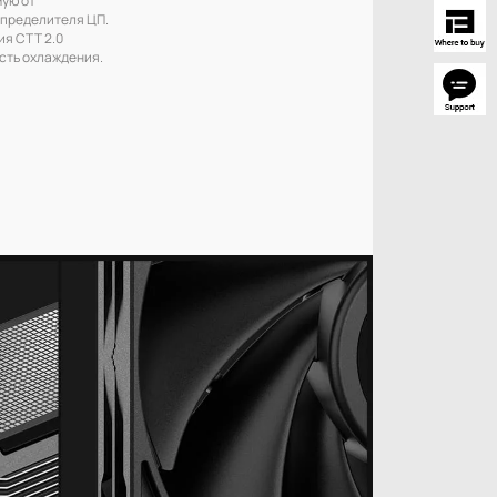
спределителя ЦП.
ия CTT 2.0
сть охлаждения.