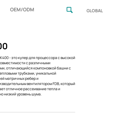
OEM/ODM
GLOBAL
00
K400 - это кулер для процессора с высокой
совместимости с различными
ми, отличающийся компоновкой башни с
епловыми трубками, уникальной
ей матричных ребер и
зводительным вентилятором FDB, который
ет отличное рассеивание тепла и
о низкий уровень шума.