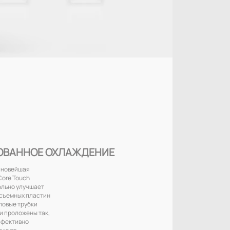
ОВАННОЕ ОХЛАЖДЕНИЕ
 новейшая
Core Touch
ально улучшает
осъемных пластин
ловые трубки
и проложены так,
ффективно
мую от