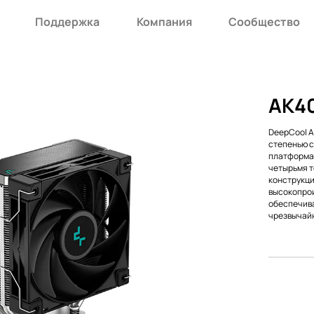
Поддержка
Компания
Сообщество
AK4
DeepCool A
степенью 
платформа
четырьмя т
конструкци
высокопрои
обеспечива
чрезвычайн