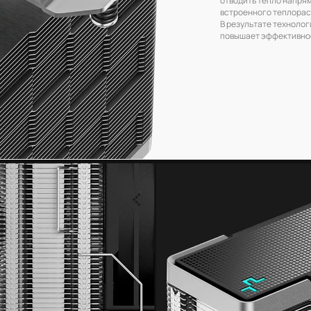
встроенного теплора
В результате технолог
повышает эффективно