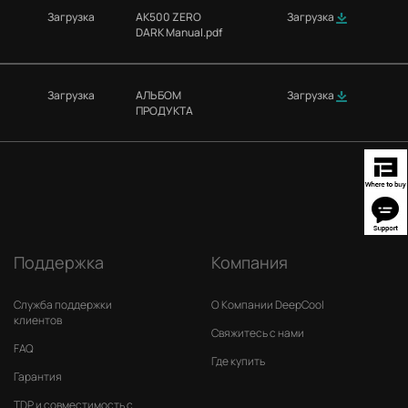
Загрузка
AK500 ZERO
Загрузка
DARK Manual.pdf
Загрузка
АЛЬБОМ
Загрузка
ПРОДУКТА
Поддержка
Компания
Служба поддержки
О Компании DeepCool
клиентов
Свяжитесь с нами
FAQ
Где купить
Гарантия
TDP и совместимость с