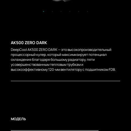
AK500 ZERO DARK
DeepCool AK500 ZERO DARK — это высокопроизводительный
процессорный кулер, который максимизирует потенциал
охлаждения благодаря большому радиатору, пяти
усовершенствованным тепловым трубкам и
высокоэффективному 120-мм вентилятору с подшипником FDB.
МОДЕЛЬ