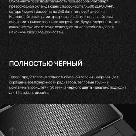
Сохраняйте производительность процессора благодаря
превосходной охлаждающей способности AK500 ZERO DARK,
который может рассеять до 240 Ватт тепловой энергии.
Наслаждайтесь играми в разрешении 4K или справляйтесь с
высокими вычислительными нагрузками, будучи уверенным, что
ваша система достаточно охлаждается и способна выдавать
максимум своих возможностей.
ПОЛНОСТЬЮ ЧЁРНЫЙ
Теперь представлен в полностью черной версии. В чёрный цвет
окрашены все поверхности радиатора, тепловые трубки и
монтажный кронштейн. Эстетика чёрного цвета идеально подходит
для ПК любого дизайна.