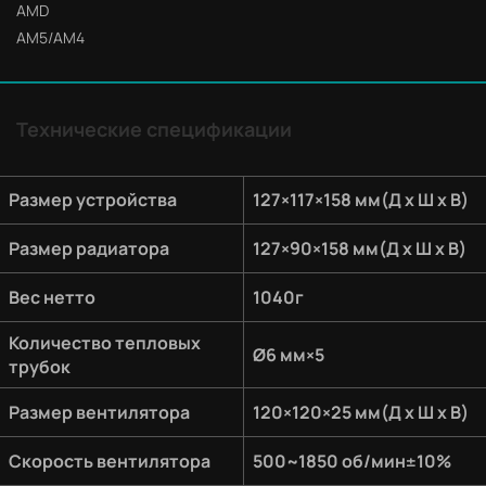
AMD
AM5/AM4
Технические спецификации
Размер устройства
127×117×158 мм(Д х Ш х В)
Размер радиатора
127×90×158 мм(Д х Ш х В)
Вес нетто
1040г
Количество тепловых
Ø6 мм×5
трубок
Размер вентилятора
120×120×25 мм(Д х Ш х В)
Скорость вентилятора
500~1850 об/мин±10%