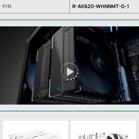
P/N
R-AK620-WHNNMT-G-1