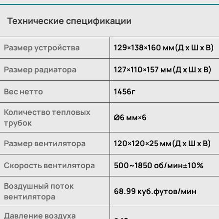
Технические спецификации
Размер устройства
129×138×160 мм(Д х Ш х В)
Размер радиатора
127×110×157 мм(Д х Ш х В)
Вес нетто
1456г
Количество тепловых
Ø6 мм×6
трубок
Размер вентилятора
120×120×25 мм(Д х Ш х В)
Скорость вентилятора
500~1850 об/мин±10%
Воздушный поток
68.99 куб.футов/мин
вентилятора
Давление воздуха