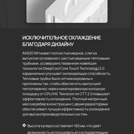
ИСКЛЮЧИТЕЛЬНОЕ ОХЛАЖДЕНИЕ
БЛАГОДАРЯ ДИЗАЙНУ
AK620 WH имеет полностью медное, слегка
выпуклое основание с шестью медными тепловыми
трубками, усовершенствованная новейшая
технология DeepCool Core Touch Technology 2.0
кардинально улучшает охлаждающую способность.
Тепловые трубки были оптимизированы и
проложены так, чтобы обеспечить наилучший
теплоперенос через никелированную холодную
площадку от CPU IHS. Технология CTT 2.0 повышает
эффективность охлаждения. Плотный матричный
массив ребер в конструкции с двумя радиаторами
обеспечивает лучшую эффективность охлаждения
для высокопроизводительных систем.
Высота кулера составляет 160 мм, что даёт
возможность использовать его в подавляющим