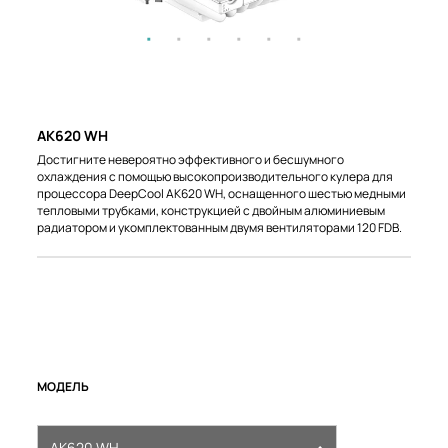
AK620 WH
Достигните невероятно эффективного и бесшумного
охлаждения с помощью высокопроизводительного кулера для
процессора DeepCool AK620 WH, оснащенного шестью медными
тепловыми трубками, конструкцией с двойным алюминиевым
радиатором и укомплектованным двумя вентиляторами 120 FDB.
МОДЕЛЬ
AK620 WH