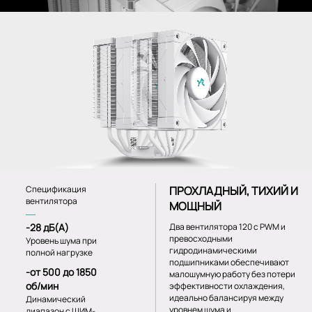
Спецификация
ПРОХЛАДНЫЙ, ТИХИЙ И
вентилятора
МОЩНЫЙ
―
-28 дБ(А)
Два вентилятора 120 c PWM и
превосходными
Уровень шума при
гидродинамическими
полной нагрузке
подшипниками обеспечивают
-от 500 до 1850
малошумную работу без потери
об/мин
эффективности охлаждения,
идеально балансируя между
Динамический
уровнем шума и
диапазон с ШИМ-