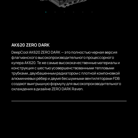
AK620 ZERO DARK
DeepCool AK620 ZERO DARK — это полностью черная версия
флагманского высокопроизводительного процессорного
кулера AK620. Те же самые высококачественные материалы и
конструкция с шестью усовершенствованными тепловыми
трубками, двухбашенным радиатором с плотной компоновкой
алюминиевых рёбер и двумя бесшумными вентиляторами FDB
создают выигрышную формулу для высокопроизводительного
охлаждения в дизайне ZERO DARK Raven.