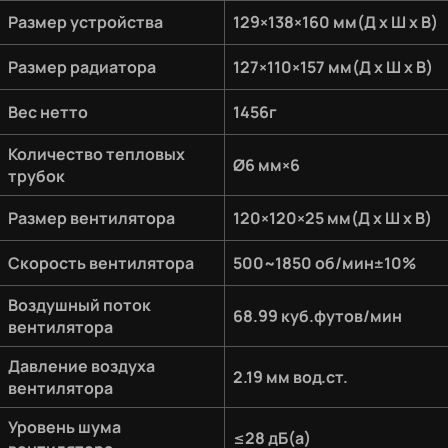
Размер устройства
129×138×160 мм(Д х Ш х В)
Размер радиатора
127×110×157 мм(Д х Ш х В)
Вес нетто
1456г
Количество тепловых
Ø6 мм×6
трубок
Размер вентилятора
120×120×25 мм(Д х Ш х В)
Скорость вентилятора
500~1850 об/мин±10%
Воздушный поток
68.99 куб.футов/мин
вентилятора
Давление воздуха
2.19 мм вод.ст.
вентилятора
Уровень шума
≤28 дБ(а)