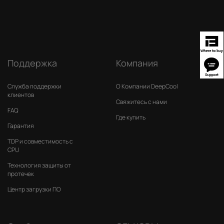
Поддержка
Компания
Служба поддержки
О Компании DeepCool
клиентов
Свяжитесь с нами
FAQ
Где купить
Гарантия
TDP и совместимость с
CPU
Технология защиты от
протечек
Центр загрузки ПО