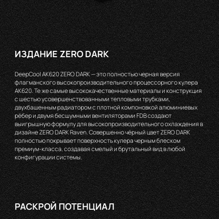
ИЗДАНИЕ ZERO DARK
DeepCool AK620 ZERO DARK — это полностью черная версия
флагманского высокопроизводительного процессорного кулера
AK620. Те же самые высококачественные материалы и конструкция
с шестью усовершенствованными тепловыми трубками,
двухбашенным радиатором с плотной компоновкой алюминиевых
рёбер и двумя бесшумными вентиляторами FDB создают
выигрышную формулу для высокопроизводительного охлаждения в
дизайне ZERO DARK Raven. Совершенно чёрный цвет ZERO DARK
полностью покрывает поверхность кулера черным блеском
премиум-класса, создавая смелый и брутальный вид в любой
конфигурации системы.
РАСКРОЙ ПОТЕНЦИАЛ