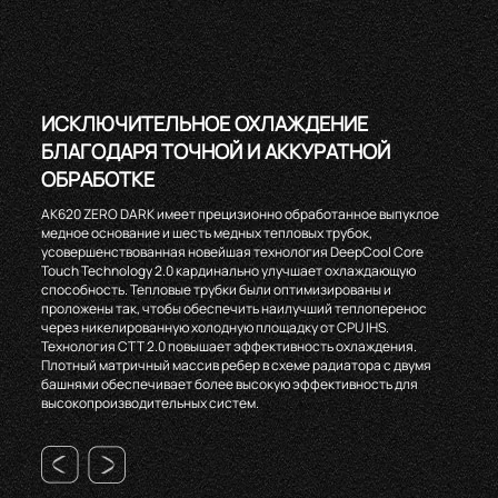
ИСКЛЮЧИТЕЛЬНОЕ ОХЛАЖДЕНИЕ
БЛАГОДАРЯ ТОЧНОЙ И АККУРАТНОЙ
ОБРАБОТКЕ
AK620 ZERO DARK имеет прецизионно обработанное выпуклое
медное основание и шесть медных тепловых трубок,
усовершенствованная новейшая технология DeepCool Core
Touch Technology 2.0 кардинально улучшает охлаждающую
способность. Тепловые трубки были оптимизированы и
проложены так, чтобы обеспечить наилучший теплоперенос
через никелированную холодную площадку от CPU IHS.
Технология CTT 2.0 повышает эффективность охлаждения.
Плотный матричный массив ребер в схеме радиатора с двумя
башнями обеспечивает более высокую эффективность для
высокопроизводительных систем.