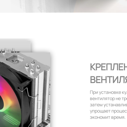
КРЕПЛЕ
ВЕНТИЛ
При установке к
вентилятор не тр
затем устанавлив
упрощает процес
экономит время.