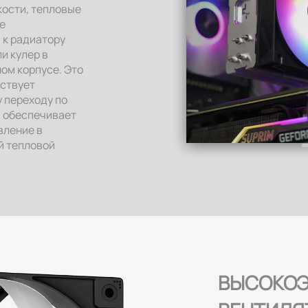
кости, тепловые
е
 к радиатору
и кулер в
ом корпусе. Это
ствует
 переходу по
и обеспечивает
вление в
й тепловой
ВЫСОКОЭ