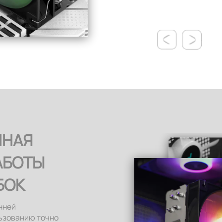
АННАЯ
ННАЯ
АБОТЫ
БОК
нней
льзованию точно