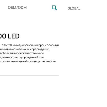
OEM/ODM
GLOBAL
00 LED
— это 120-мм однобашенный процессорный
анный на основе наших предыдущих
в области высококачественного
, но несколько упрощённый для
 соотношения цена/производительность