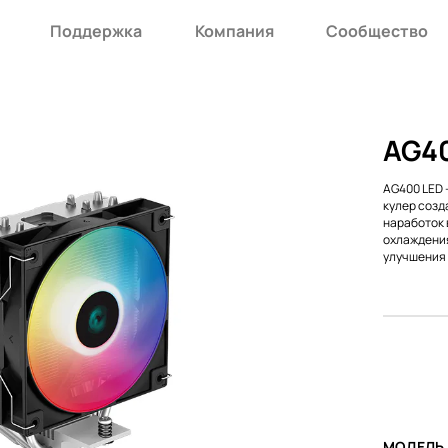
Поддержка
Компания
Сообщество
AG4
AG400 LED 
кулер созд
наработок 
охлаждения
улучшения
МОДЕЛЬ