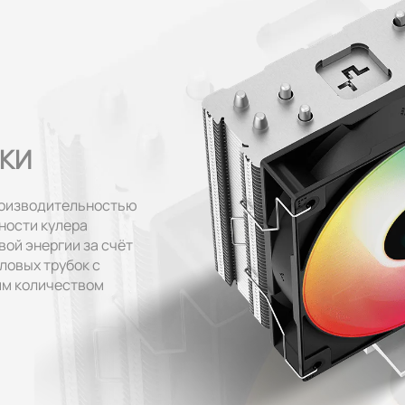
ИКИ
роизводительностью
ности кулера
вой энергии за счёт
ловых трубок с
им количеством