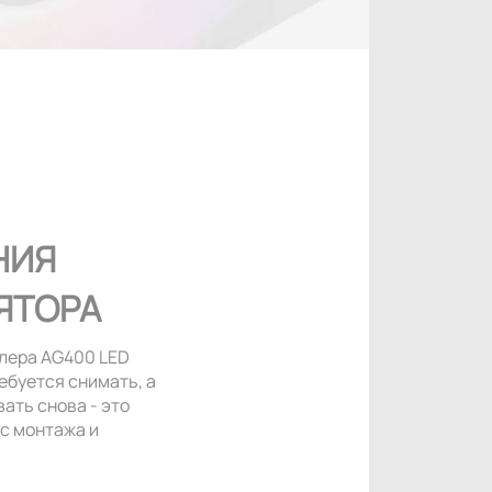
НИЯ
ЯТОРА
улера AG400 LED
ебуется снимать, а
ать снова - это
с монтажа и