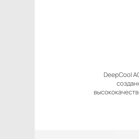
DeepCool A
создан
высококачеств