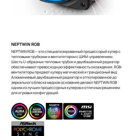
NEPTWIN RGB
NEPTWIN RGB — это специализированный процессорый кулер с
тепловыми трубками и вентилятором с ШИМ-управлением.
Шесть U-образных тепловых трубок и двухбашенный радиатор
обеспечивают превосходную эффективность охлаждения. RGB-
вентиляторы придают кулеру магический и грандиозный вид.
Алюминиевый двухбашенный радиатор и отполированное до
зеркального блеска медное основание делают NEPTWIN RGB
одним из лучших процессорных кулеров и отличным решением
для игровых конфигураций