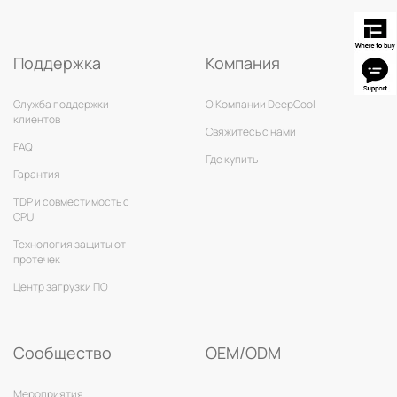
Поддержка
Компания
Служба поддержки
О Компании DeepCool
клиентов
Свяжитесь с нами
FAQ
Где купить
Гарантия
TDP и совместимость с
CPU
Технология защиты от
протечек
Центр загрузки ПО
Сообщество
OEM/ODM
Мероприятия