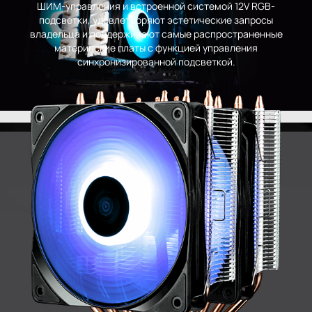
ШИМ-управления и встроенной системой 12V RGB-
подсветки, удовлетворяют эстетические запросы
владельца и поддерживают самые распространенные
материнские платы с функцией управления
синхронизированной подсветкой.
MB Support
PWM Control
SUPER SILENT
RGB Fan