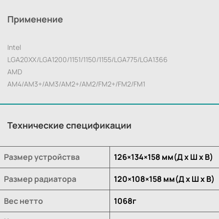
Применение
Intel
LGA20XX/LGA1200/1151/1150/1155/LGA775/LGA1366
AMD
AM4/AM3+/AM3/AM2+/AM2/FM2+/FM2/FM1
Технические спецификации
Размер устройства
126×134×158 мм(Д х Ш х В)
Размер радиатора
120×108×158 мм(Д х Ш х В)
Вес нетто
1068г