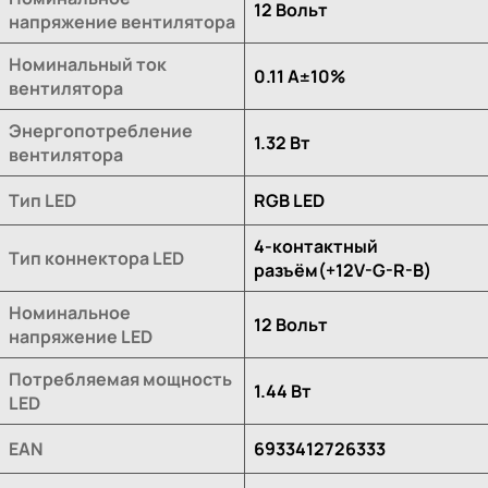
12 Вольт
напряжение вентилятора
Номинальный ток
0.11 A±10%
вентилятора
Энергопотребление
1.32 Вт
вентилятора
Тип LED
RGB LED
4-контактный
Тип коннектора LED
разъём(+12V-G-R-B)
Номинальное
12 Вольт
напряжение LED
Потребляемая мощность
1.44 Вт
LED
EAN
6933412726333