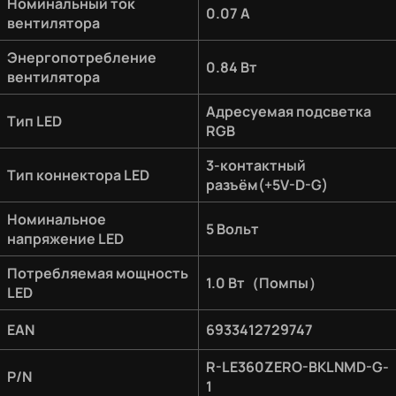
Номинальный ток
0.07 A
вентилятора
Энергопотребление
0.84 Вт
вентилятора
Адресуемая подсветка
Тип LED
RGB
3-контактный
Тип коннектора LED
разъём(+5V-D-G)
Номинальное
5 Вольт
напряжение LED
Потребляемая мощность
1.0 Вт（Помпы）
LED
EAN
6933412729747
R-LE360ZERO-BKLNMD-G-
P/N
1