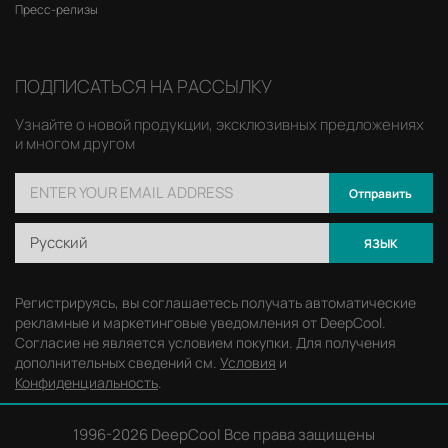
Пресс-релизы
ПОДПИСАТЬСЯ НА РАССЫЛКУ
Узнайте о новой продукции, эксклюзивных предложениях
и многом другом
Отправить
Русский
ЯЗЫК
Регистрируясь, вы соглашаетесь получать автоматические
рекламные и маркетинговые уведомления от DeepCool.
Согласие не является условием покупки. Для получения
дополнительных сведений см.
Условия
и
Конфиденциальность
.
1996-
2026 DeepCool Все права защищены