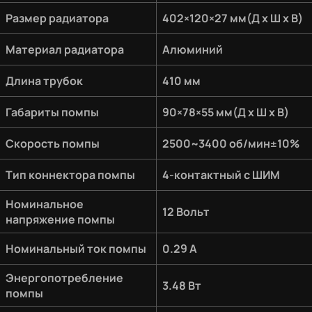
Размер радиатора
402×120×27 мм(Д х Ш х В)
Материал радиатора
Алюминий
Длина трубок
410 мм
Габариты помпы
90×78×55 мм(Д х Ш х В)
Скорость помпы
2500~3400 об/мин±10%
Тип коннектора помпы
4-контактный с ШИМ
Номинальное
12 Вольт
напряжение помпы
Номинальный ток помпы
0.29 A
Энергопотребление
3.48 Вт
помпы