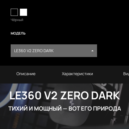
Чёрный
МОДЕЛЬ
LE360 V2 ZERO DARK
Описание
Характеристики
Ви
LE360 V2 ZERO DARK
ТИХИЙ И МОЩНЫЙ — ВОТ ЕГО ПРИРОДА