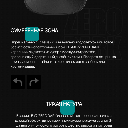
СУМЕРЕЧНАЯ ЗОНА
В премиальных системах с минимальной подсветкой или вовсе
без нее есть неповторимый шарм. LE360 V2 ZERO DARK —
идеальный жидкостный кулер с бесшумной работой,
дополняющий сдержанный дизайн системы. Поворотная крышка
помпы и сменная табличка с логотипом дают свободу для
кастомизации.
ТИХАЯ НАТУРА
В серии LE V2 ZERO DARK используется передовая помпа с
высокой эффективностью и низким уровнем шума за счет 3-
фазного 4-полюсного мотора с шестью выводами, который