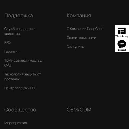
Поддержка
Компания
Служба поддержки
О Компании DeepCool
клиентов
Свяжитесь с нами
FAQ
Где купить
Гарантия
TDP и совместимость с
CPU
Технология защиты от
протечек
Центр загрузки ПО
Сообщество
OEM/ODM
Мероприятия