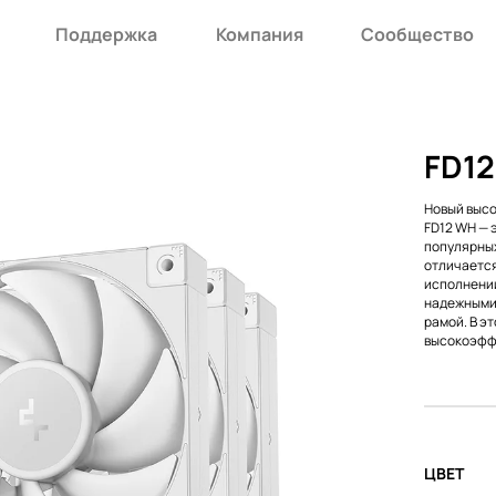
Поддержка
Компания
Сообщество
FD12
Новый выс
FD12 WH — 
популярных
отличается
исполнении
надежными 
рамой. В эт
высокоэффе
ЦВЕТ