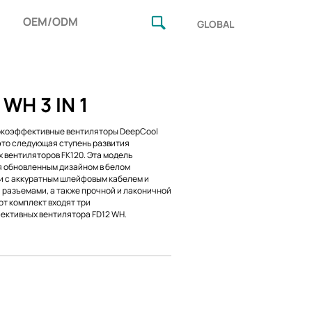
OEM/ODM
GLOBAL
 WH 3 IN 1
окоэффективные вентиляторы DeepCool
это следующая ступень развития
 вентиляторов FK120. Эта модель
 обновленным дизайном в белом
 с аккуратным шлейфовым кабелем и
разъемами, а также прочной и лаконичной
от комплект входят три
ктивных вентилятора FD12 WH.