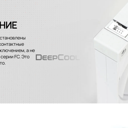
НИЕ
установлены
контактные
ключением, а не
 серии FC. Это
то.