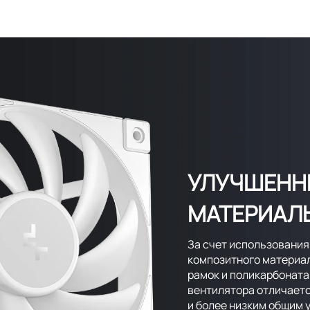
УЛУЧШЕНН
МАТЕРИАЛ
За счет использования
композитного материал
рамок и поликарбоната
вентилятора отличает
и более низким общим 