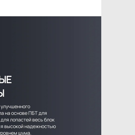
ЫЕ
Ы
 улучшенного
а на основе ПБТ для
 для лопастей весь блок
ся высокой надежностью
уровнем шума.