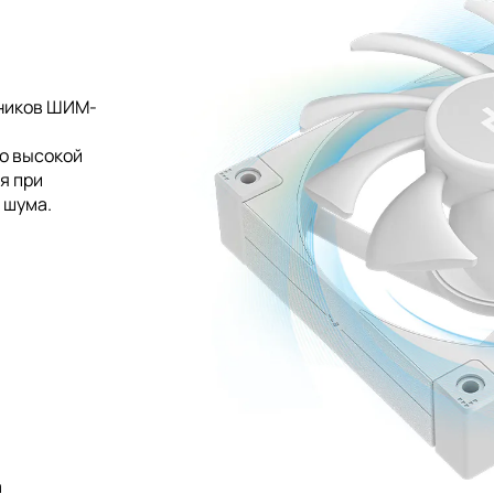
ников ШИМ-
о высокой
я при
 шума.
а