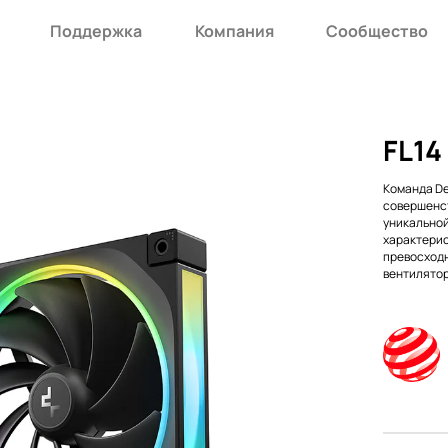
Поддержка
Компания
Сообщество
FL14 
Команда De
совершенст
уникальной
характерис
превосходн
вентилятор