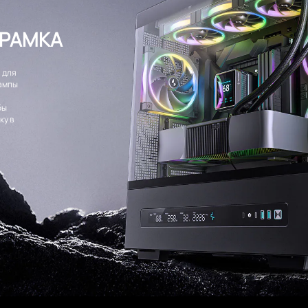
 РАМКА
 для
ампы
бы
ку в