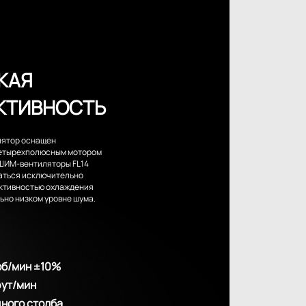
КАЯ
КТИВНОСТЬ
лятор оснащен
етырехполюсным мотором
 ШИМ-вентиляторы FL14
аться исключительно
ктивностью охлаждения
ьно низком уровне шума.
об/мин ±10%
фут/мин
дного столба