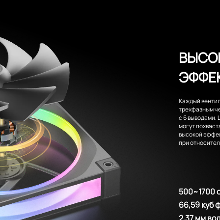
ВЫСО
ЭФФЕ
Каждый венти
трехфазным ч
с 6 выводами.
могут похваст
высокой эффе
при относител
500~1700 
66,59 куб 
2,37 мм во