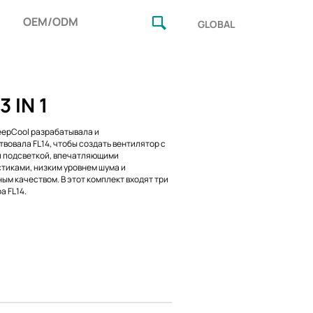
OEM/ODM
GLOBAL
3 IN 1
epCool разрабатывала и
вовала FL14, чтобы создать вентилятор с
 подсветкой, впечатляющими
тиками, низким уровнем шума и
ым качеством. В этот комплект входят три
а FL14.