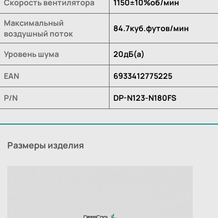
Скорость вентилятора
1150±10%об/мин
Максимальный
84.7куб.футов/мин
воздушный поток
Уровень шума
20дБ(а)
EAN
6933412775225
P/N
DP-N123-N180FS
Размеры изделия