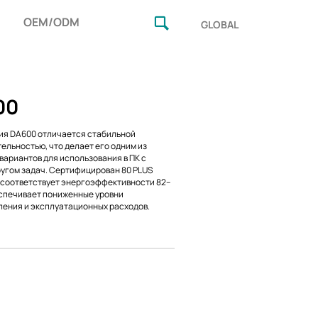
OEM/ODM
GLOBAL
00
ия DA600 отличается стабильной
ельностью, что делает его одним из
вариантов для использования в ПК с
угом задач. Сертифицирован 80 PLUS
о соответствует энергоэффективности 82–
еспечивает пониженные уровни
ения и эксплуатационных расходов.