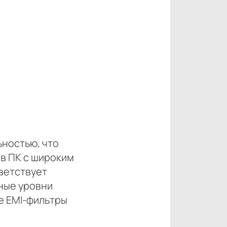
ьностью, что
 в ПК с широким
тветствует
ные уровни
е EMI-фильтры