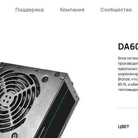
Поддержка
Компания
Сообщество
DA6
Блок питан
производит
идеальных 
широким кр
Bronze, чт
85 %, и об
тепловыдел
ЦВЕТ