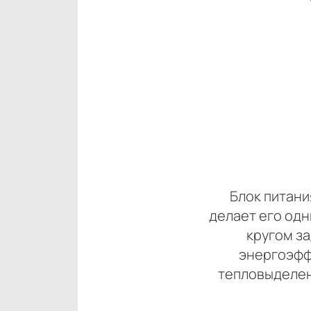
Блок питани
делает его одн
кругом за
энергоэфф
тепловыделен