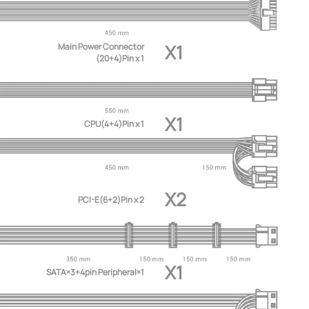
X1
Main Power Connector
(20+4)Pin x 1
X1
CPU(4+4)Pin x 1
X2
PCI-E(6+2)Pin x 2
X1
SATA×3+4pin Peripheral×1