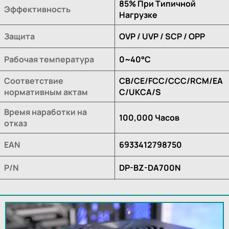
85% При Типичной
Эффективность
Нагрузке
Защита
OVP / UVP / SCP / OPP
Рабочая температура
0~40°C
Соответствие
CB/CE/FCC/CCC/RCM/EA
нормативным актам
C/UKCA/S
Время наработки на
100,000 Часов
отказ
EAN
6933412798750
P/N
DP-BZ-DA700N