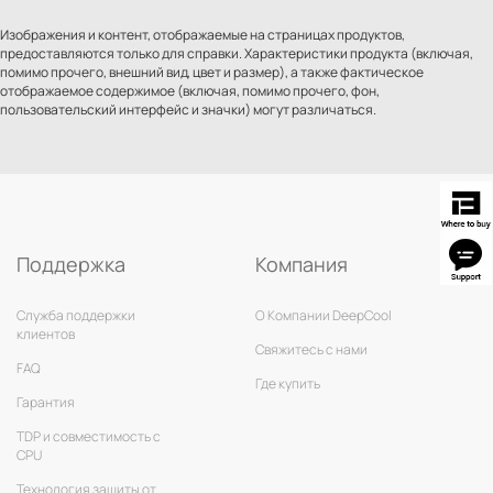
Изображения и контент, отображаемые на страницах продуктов,
предоставляются только для справки. Характеристики продукта (включая,
помимо прочего, внешний вид, цвет и размер), а также фактическое
отображаемое содержимое (включая, помимо прочего, фон,
пользовательский интерфейс и значки) могут различаться.
Поддержка
Компания
Служба поддержки
О Компании DeepCool
клиентов
Свяжитесь с нами
FAQ
Где купить
Гарантия
TDP и совместимость с
CPU
Технология защиты от