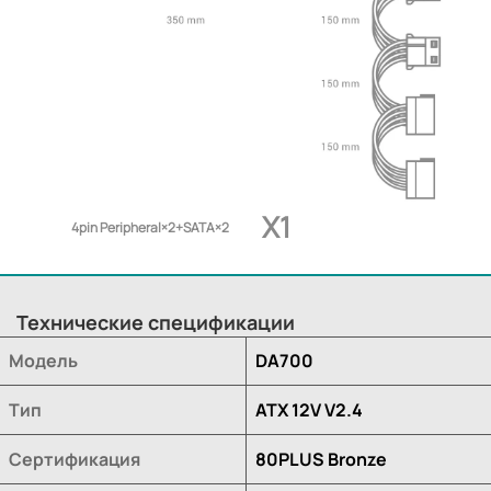
X1
4pin Peripheral×2+SATA×2
Технические спецификации
Модель
DA700
Тип
ATX 12V V2.4
Сертификация
80PLUS Bronze