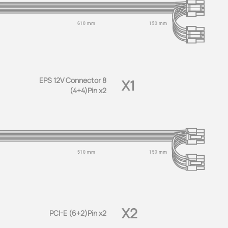
EPS 12V Connector 8
X1
(4+4)Pin x2
X2
PCI-E (6+2)Pin x2