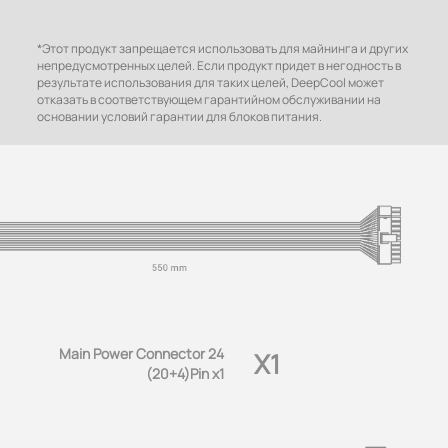
*Этот продукт запрещается использовать для майнинга и других
непредусмотренных целей. Если продукт придет в негодность в
результате использования для таких целей, DeepCool может
отказать в соответствующем гарантийном обслуживании на
основании условий гарантии для блоков питания.
Main Power Connector 24
X1
(20+4)Pin x1