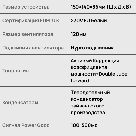
Размер устройства
150×140×86мм (Ш x Д x В)
Сертификация 80PLUS
230V EU Белый
Размер вентилятора
120мм
Подшипник вентилятора
Hypro подшипник
Активый Коррекция
коэффициента
Топология
мощности+Double tube
forward
Твердотельный
конденсатор
Конденсаторы
тайваньского
производства
Сигнал Power Good
100-500мс