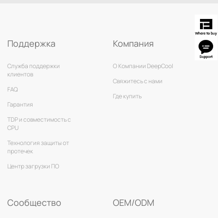
Поддержка
Компания
Служба поддержки
О Компании DeepCool
клиентов
Свяжитесь с нами
FAQ
Где купить
Гарантия
TDP и совместимость с
CPU
Технология защиты от
протечек
Центр загрузки ПО
Сообщество
OEM/ODM