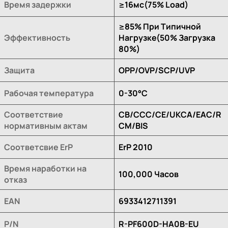
Время задержки
≥16мс(75% Load)
≥85% При Типичной
Эффективность
Нагрузке(50% Загрузка
80%)
Защита
OPP/OVP/SCP/UVP
Рабочая температура
0-30°C
Соответствие
CB/CCC/CE/UKCA/EAC/R
нормативным актам
CM/BIS
Соответсвие ErP
ErP 2010
Время наработки на
100,000 Часов
отказ
EAN
6933412711391
P/N
R-PF600D-HA0B-EU