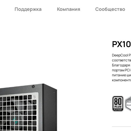
Поддержка
Компания
Сообщество
PX1
DeepCool P
соответств
Благодаря в
портам PCI
питание ши
компоненто