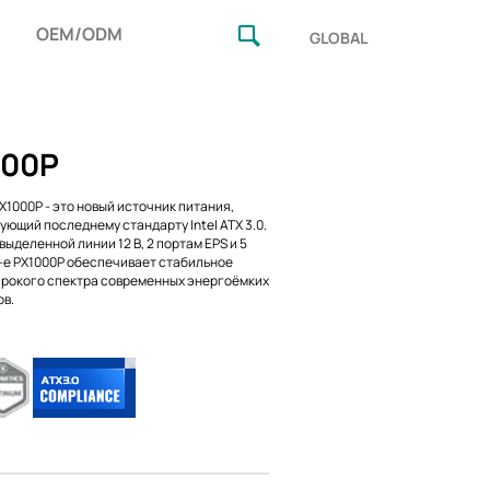
OEM/ODM
GLOBAL
000P
X1000P - это новый источник питания,
ующий последнему стандарту Intel ATX 3.0.
ыделенной линии 12 В, 2 портам EPS и 5
-e PX1000P обеспечивает стабильное
рокого спектра современных энергоёмких
в.