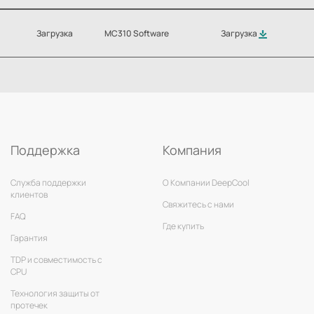
Загрузка
MC310 Software
Загрузка
Поддержка
Компания
Служба поддержки
О Компании DeepCool
клиентов
Свяжитесь с нами
FAQ
Где купить
Гарантия
TDP и совместимость с
CPU
Технология защиты от
протечек