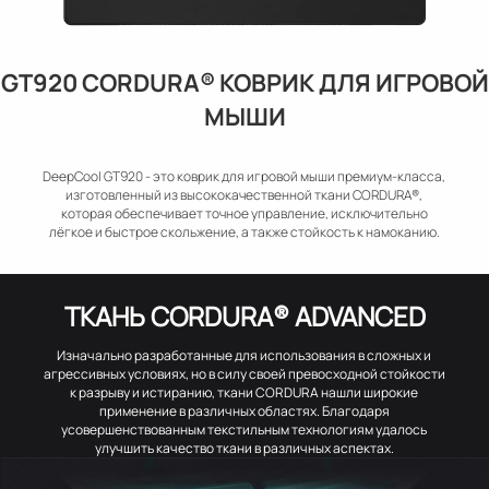
GT920 CORDURA® КОВРИК ДЛЯ ИГРОВОЙ
МЫШИ
DeepCool GT920 - это коврик для игровой мыши премиум-класса,
изготовленный из высококачественной ткани CORDURA®,
которая обеспечивает точное управление, исключительно
лёгкое и быстрое скольжение, а также стойкость к намоканию.
ТКАНЬ CORDURA® ADVANCED
Изначально разработанные для использования в сложных и
агрессивных условиях, но в силу своей превосходной стойкости
к разрыву и истиранию, ткани CORDURA нашли широкие
применение в различных областях. Благодаря
усовершенствованным текстильным технологиям удалось
улучшить качество ткани в различных аспектах.