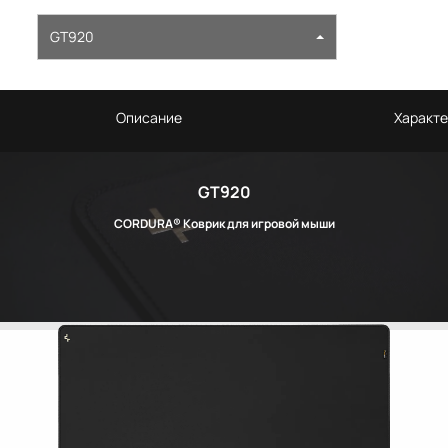
GT920
Описание
Характе
GT920
CORDURA® Коврик для игровой мыши