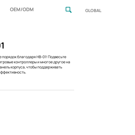
OEM/ODM
GLOBAL
1
 порядок благодаря HB-01! Подвесьте
игровые контроллеры и многое другое на
анель корпуса, чтобы поддерживать
эффективность.