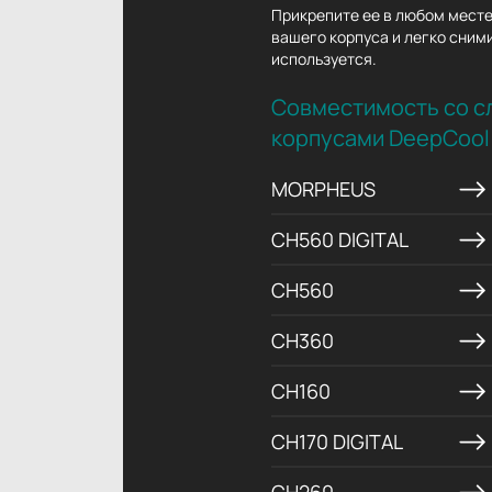
Прикрепите ее в любом месте
вашего корпуса и легко сними
используется.
Совместимость со 
корпусами DeepCool
MORPHEUS
CH560 DIGITAL
CH560
CH360
CH160
CH170 DIGITAL